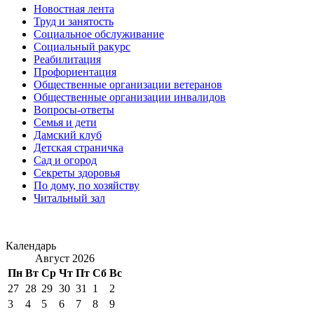
Новостная лента
Труд и занятость
Социальное обслуживание
Социальный ракурс
Реабилитация
Профориентация
Общественные организации ветеранов
Общественные организации инвалидов
Вопросы-ответы
Семья и дети
Дамский клуб
Детская страничка
Сад и огород
Секреты здоровья
По дому, по хозяйству
Читальный зал
Календарь
Август 2026
Пн
Вт
Ср
Чт
Пт
Сб
Вс
27
28
29
30
31
1
2
3
4
5
6
7
8
9