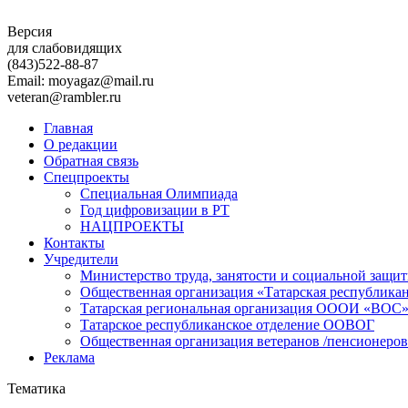
Версия
для слабовидящих
(843)
522-88-87
Email: moyagaz@mail.ru
veteran@rambler.ru
Главная
О редакции
Обратная связь
Спецпроекты
Специальная Олимпиада
Год цифровизации в РТ
НАЦПРОЕКТЫ
Контакты
Учредители
Министерство труда, занятости и социальной защи
Общественная организация «Татарская республика
Татарская региональная организация ОООИ «ВОС
Татарское республиканское отделение ООВОГ
Общественная организация ветеранов /пенсионеров
Реклама
Тематика