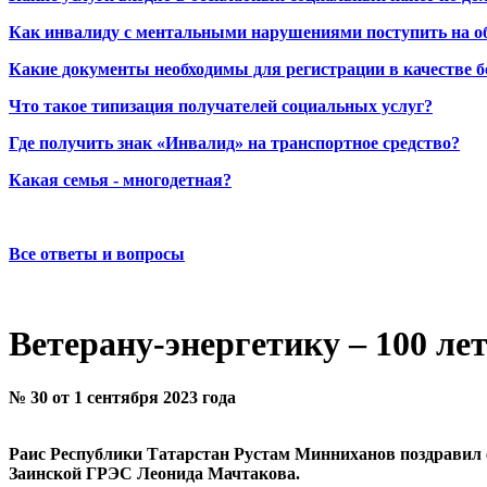
Как инвалиду с ментальными нарушениями поступить на о
Какие документы необходимы для регистрации в качестве б
Что такое типизация получателей социальных услуг?
Где получить знак «Инвалид» на транспортное средство?
Какая семья - многодетная?
Все ответы и вопросы
Ветерану-энергетику – 100 ле
№ 30 от 1 сентября 2023 года
Раис Республики Татарстан Рустам Минниханов поздравил с
Заинской ГРЭС Леонида Мачтакова.