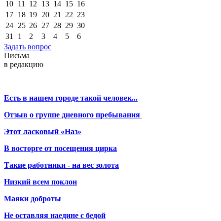
10
11
12
13
14
15
16
17
18
19
20
21
22
23
24
25
26
27
28
29
30
31
1
2
3
4
5
6
Задать вопрос
Письма
в редакцию
Есть в нашем городе такой человек...
Отзыв о группе дневного пребывания
Этот ласковый «Наз»
В восторге от посещения цирка
Такие работники - на вес золота
Низкий всем поклон
Маяки доброты
Не оставляя наедине с бедой