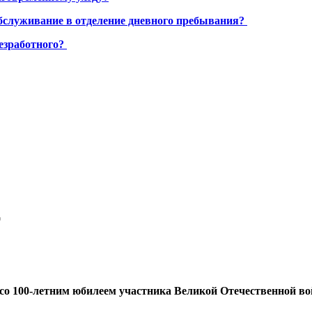
бслуживание в отделение дневного пребывания?
езработного?
т
о 100-летним юбилеем участника Великой Отечественной вой