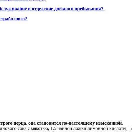
бслуживание в отделение дневного пребывания?
езработного?
строго перца, она становится по-настоящему изысканной.
ьсинового сока с мякотью, 1,5 чайной ложки лимонной кислоты, 1