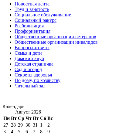
Новостная лента
Труд и занятость
Социальное обслуживание
Социальный ракурс
Реабилитация
Профориентация
Общественные организации ветеранов
Общественные организации инвалидов
Вопросы-ответы
Семья и дети
Дамский клуб
Детская страничка
Сад и огород
Секреты здоровья
По дому, по хозяйству
Читальный зал
Календарь
Август 2026
Пн
Вт
Ср
Чт
Пт
Сб
Вс
27
28
29
30
31
1
2
3
4
5
6
7
8
9