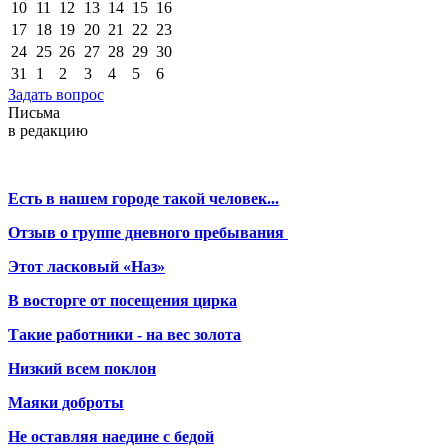
10
11
12
13
14
15
16
17
18
19
20
21
22
23
24
25
26
27
28
29
30
31
1
2
3
4
5
6
Задать вопрос
Письма
в редакцию
Есть в нашем городе такой человек...
Отзыв о группе дневного пребывания
Этот ласковый «Наз»
В восторге от посещения цирка
Такие работники - на вес золота
Низкий всем поклон
Маяки доброты
Не оставляя наедине с бедой