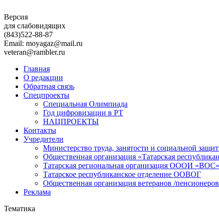
Версия
для слабовидящих
(843)
522-88-87
Email: moyagaz@mail.ru
veteran@rambler.ru
Главная
О редакции
Обратная связь
Спецпроекты
Специальная Олимпиада
Год цифровизации в РТ
НАЦПРОЕКТЫ
Контакты
Учредители
Министерство труда, занятости и социальной защи
Общественная организация «Татарская республика
Татарская региональная организация ОООИ «ВОС
Татарское республиканское отделение ООВОГ
Общественная организация ветеранов /пенсионеров
Реклама
Тематика