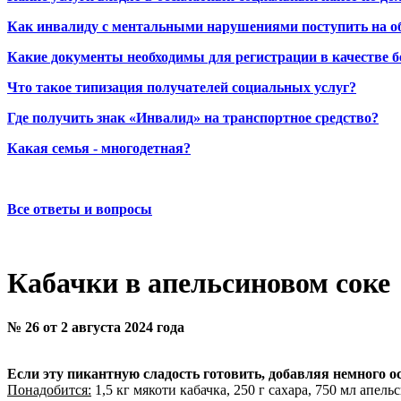
Как инвалиду с ментальными нарушениями поступить на о
Какие документы необходимы для регистрации в качестве б
Что такое типизация получателей социальных услуг?
Где получить знак «Инвалид» на транспортное средство?
Какая семья - многодетная?
Все ответы и вопросы
Кабачки в апельсиновом соке
№ 26 от 2 августа 2024 года
Если эту пикантную сладость готовить, добавляя немного о
Понадобится:
1,5 кг мякоти кабачка, 250 г сахара, 750 мл апел