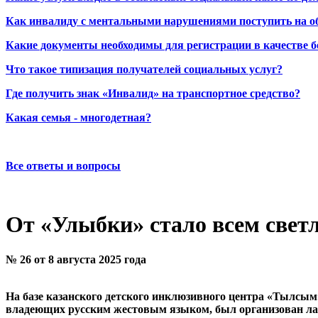
Как инвалиду с ментальными нарушениями поступить на о
Какие документы необходимы для регистрации в качестве б
Что такое типизация получателей социальных услуг?
Где получить знак «Инвалид» на транспортное средство?
Какая семья - многодетная?
Все ответы и вопросы
От «Улыбки» стало всем свет
№ 26 от 8 августа 2025 года
На базе казанского детского инклюзивного центра «Тылсым»
владеющих русским жестовым языком, был организован ла