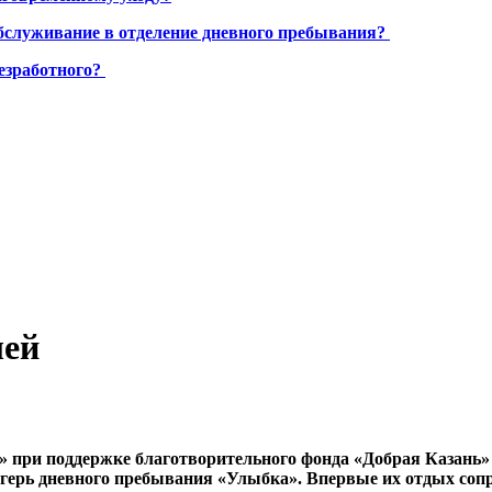
бслуживание в отделение дневного пребывания?
езработного?
лей
 при поддержке благотворительного фонда «Добрая Казань» дл
герь дневного пребывания «Улыбка». Впервые их отдых со