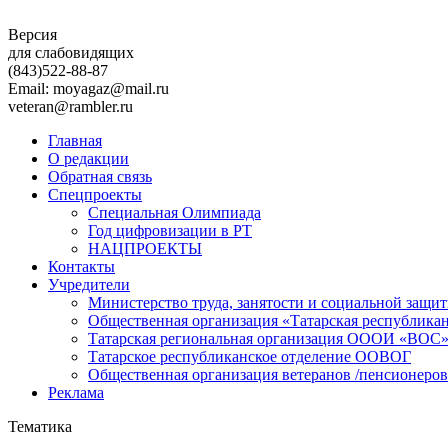
Версия
для слабовидящих
(843)
522-88-87
Email: moyagaz@mail.ru
veteran@rambler.ru
Главная
О редакции
Обратная связь
Спецпроекты
Специальная Олимпиада
Год цифровизации в РТ
НАЦПРОЕКТЫ
Контакты
Учредители
Министерство труда, занятости и социальной защи
Общественная организация «Татарская республика
Татарская региональная организация ОООИ «ВОС
Татарское республиканское отделение ООВОГ
Общественная организация ветеранов /пенсионеров
Реклама
Тематика