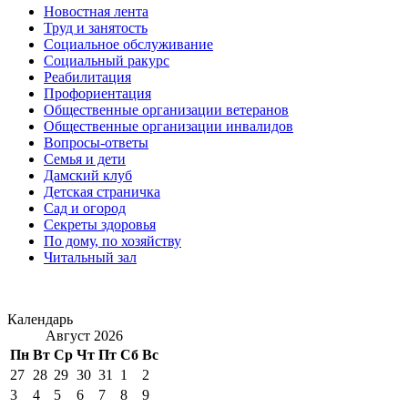
Новостная лента
Труд и занятость
Социальное обслуживание
Социальный ракурс
Реабилитация
Профориентация
Общественные организации ветеранов
Общественные организации инвалидов
Вопросы-ответы
Семья и дети
Дамский клуб
Детская страничка
Сад и огород
Секреты здоровья
По дому, по хозяйству
Читальный зал
Календарь
Август 2026
Пн
Вт
Ср
Чт
Пт
Сб
Вс
27
28
29
30
31
1
2
3
4
5
6
7
8
9