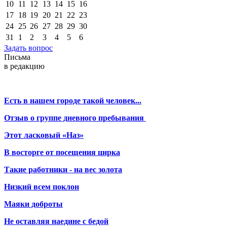
10
11
12
13
14
15
16
17
18
19
20
21
22
23
24
25
26
27
28
29
30
31
1
2
3
4
5
6
Задать вопрос
Письма
в редакцию
Есть в нашем городе такой человек...
Отзыв о группе дневного пребывания
Этот ласковый «Наз»
В восторге от посещения цирка
Такие работники - на вес золота
Низкий всем поклон
Маяки доброты
Не оставляя наедине с бедой