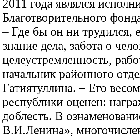
2011 года являлся испол
Благотворительного фонд
– Где бы он ни трудился, 
знание дела, забота о чел
целеустремленность, рабо
начальник районного отд
Гатиятуллина. – Его весом
республики оценен: нагр
доблесть. В оз­наменовани
В.И.Ле­­нина», многочис