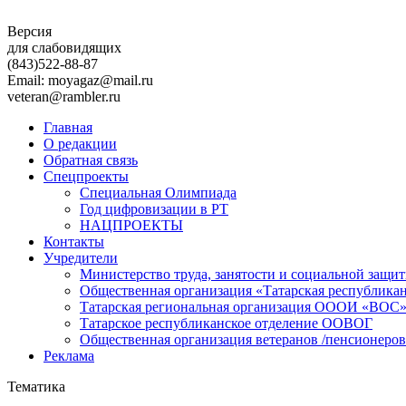
Версия
для слабовидящих
(843)
522-88-87
Email: moyagaz@mail.ru
veteran@rambler.ru
Главная
О редакции
Обратная связь
Спецпроекты
Специальная Олимпиада
Год цифровизации в РТ
НАЦПРОЕКТЫ
Контакты
Учредители
Министерство труда, занятости и социальной защи
Общественная организация «Татарская республика
Татарская региональная организация ОООИ «ВОС
Татарское республиканское отделение ООВОГ
Общественная организация ветеранов /пенсионеров
Реклама
Тематика