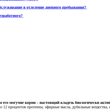
бслуживание в отделение дневного пребывания?
езработного?
м его могучие корни – настоящий кладезь биологически акти
ло 12 процентов протеина, эфирные масла, дубильные вещества,