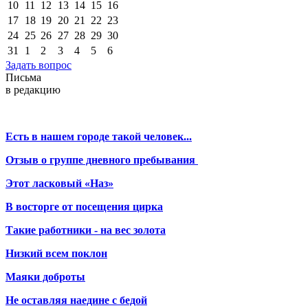
10
11
12
13
14
15
16
17
18
19
20
21
22
23
24
25
26
27
28
29
30
31
1
2
3
4
5
6
Задать вопрос
Письма
в редакцию
Есть в нашем городе такой человек...
Отзыв о группе дневного пребывания
Этот ласковый «Наз»
В восторге от посещения цирка
Такие работники - на вес золота
Низкий всем поклон
Маяки доброты
Не оставляя наедине с бедой