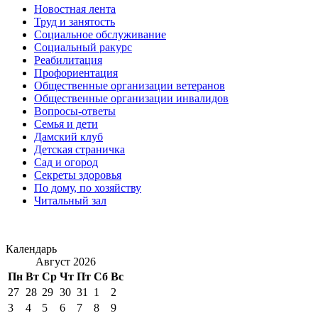
Новостная лента
Труд и занятость
Социальное обслуживание
Социальный ракурс
Реабилитация
Профориентация
Общественные организации ветеранов
Общественные организации инвалидов
Вопросы-ответы
Семья и дети
Дамский клуб
Детская страничка
Сад и огород
Секреты здоровья
По дому, по хозяйству
Читальный зал
Календарь
Август 2026
Пн
Вт
Ср
Чт
Пт
Сб
Вс
27
28
29
30
31
1
2
3
4
5
6
7
8
9