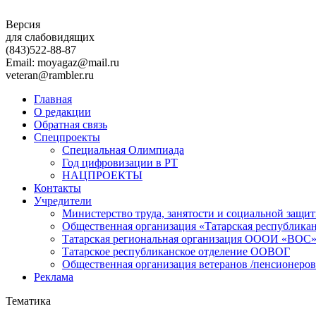
Версия
для слабовидящих
(843)
522-88-87
Email: moyagaz@mail.ru
veteran@rambler.ru
Главная
О редакции
Обратная связь
Спецпроекты
Специальная Олимпиада
Год цифровизации в РТ
НАЦПРОЕКТЫ
Контакты
Учредители
Министерство труда, занятости и социальной защи
Общественная организация «Татарская республика
Татарская региональная организация ОООИ «ВОС
Татарское республиканское отделение ООВОГ
Общественная организация ветеранов /пенсионеров
Реклама
Тематика