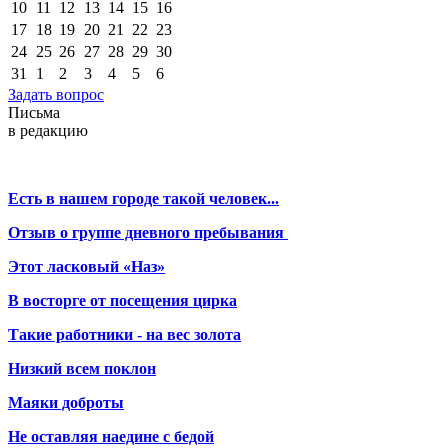
10
11
12
13
14
15
16
17
18
19
20
21
22
23
24
25
26
27
28
29
30
31
1
2
3
4
5
6
Задать вопрос
Письма
в редакцию
Есть в нашем городе такой человек...
Отзыв о группе дневного пребывания
Этот ласковый «Наз»
В восторге от посещения цирка
Такие работники - на вес золота
Низкий всем поклон
Маяки доброты
Не оставляя наедине с бедой