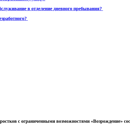
бслуживание в отделение дневного пребывания?
езработного?
дростков с ограниченными возможностями «Возрождение» сос