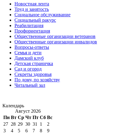
Новостная лента
Труд и занятость
Социальное обслуживание
Социальный ракурс
Реабилитация
Профориентация
Общественные организации ветеранов
Общественные организации инвалидов
Вопросы-ответы
Семья и дети
Дамский клуб
Детская страничка
Сад и огород
Секреты здоровья
По дому, по хозяйству
Читальный зал
Календарь
Август 2026
Пн
Вт
Ср
Чт
Пт
Сб
Вс
27
28
29
30
31
1
2
3
4
5
6
7
8
9