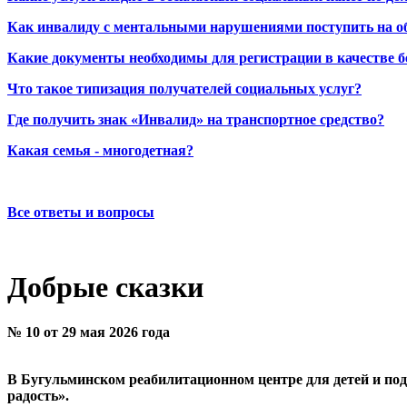
Как инвалиду с ментальными нарушениями поступить на о
Какие документы необходимы для регистрации в качестве б
Что такое типизация получателей социальных услуг?
Где получить знак «Инвалид» на транспортное средство?
Какая семья - многодетная?
Все ответы и вопросы
Добрые сказки
№ 10 от 29 мая 2026 года
В Бугульминском реабилитационном центре для детей и по
радость».