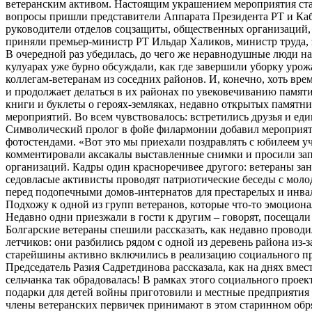
ветеранским активом. Настоящим украшением мероприятия стал
вопросы пришли представители Аппарата Президента РТ и Каби
руководители отделов соцзащиты, общественных организаций, д
приняли премьер-министр РТ Ильдар Халиков, министр труда,
В очередной раз убедилась, до чего же неравнодушные люди наш
кулуарах уже бурно обсуждали, как где завершили уборку урож
коллегам-ветеранам из соседних районов. И, конечно, хоть вр
и продолжает делаться в их районах по увековечиванию памя
книги и буклеты о героях-земляках, недавно открытых памятн
мероприятий. Во всем чувствовалось: встретились друзья и ед
Символический пролог в фойе филармонии добавил мероприят
фотостендами. «Вот это мы приехали поздравлять с юбилеем уч
комментировали аксакалы выставленные снимки и просили зап
организаций. Кадры один красноречивее другого: ветераны зан
седовласые активисты проводят патриотические беседы с моло
перед подопечными домов-интернатов для престарелых и инвал
Подхожу к одной из групп ветеранов, которые что-то эмоциона
Недавно одни приезжали в гости к другим – говорят, посещали
Болгарские ветераны спешили рассказать, как недавно провод
летчиков: они разбились рядом с одной из деревень района из
старейшины активно включились в реализацию социального пр
Председатель Разия Садретдинова рассказала, как на днях вме
сельчанка так обрадовалась! В рамках этого социального проек
подарки для детей войны приготовили и местные предприятия и
члены ветеранских первичек принимают в этом старинном обряд