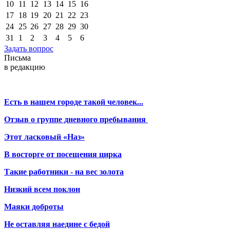
10
11
12
13
14
15
16
17
18
19
20
21
22
23
24
25
26
27
28
29
30
31
1
2
3
4
5
6
Задать вопрос
Письма
в редакцию
Есть в нашем городе такой человек...
Отзыв о группе дневного пребывания
Этот ласковый «Наз»
В восторге от посещения цирка
Такие работники - на вес золота
Низкий всем поклон
Маяки доброты
Не оставляя наедине с бедой