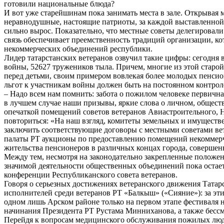
готовили национальные блюда?
И вот уже старейшинам пока занимать места в зале. Открывая 
неравнодушные, настоящие патриоты, за каждой выставленной в
сильно вырос. Показательно, что местные советы делегировали
связь обеспечивает преемственность традиций организации, ко
некоммерческих объединений республики.
Лидер татарстанских ветеранов озвучил такие цифры: сегодня
войны, 52627 тружеников тыла. Причем, многие из этой старой
перед детьми, своим примером вовлекая более молодых пенси
льгот к участникам войны должен быть на постоянном контроле
– Надо всем нам помнить: забота о пожилом человеке первична!
в лучшем случае наши призывы, яркие слова о личном, общест
опечаткой помещений советов ветеранов Авиастроительного, Н
повториться: «На наш взгляд, комитеты земельных и имуществ
заключить соответствующие договоры с местными советами ве
палаты РТ аукционы по предоставлению помещений некоммерче
жительства пенсионеров в различных концах города, совершен
Между тем, несмотря на законодательно закрепленные положе
значимой деятельности общественных объединений пока остает
конференции Республиканского совета ветеранов.
Говоря о серьезных достижениях ветеранского движения Татар
исполнителей среди ветеранов РТ «Балкыш» («Сияние»): за эти
одном лишь Арском районе только на первом этапе фестиваля н
начинания Президента РТ Рустама Минниханова, а также бессм
Перейдя к вопросам медицинского обслуживания пожилых люде