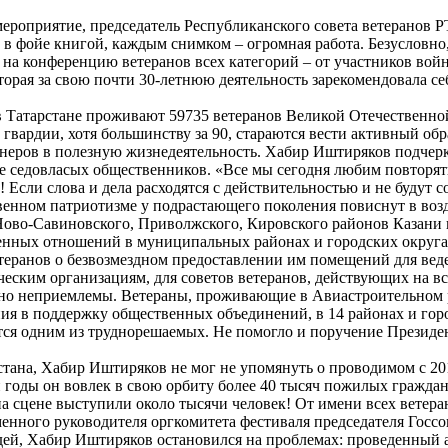
мероприятие, председатель Республиканского совета ветеранов 
 фойе книгой, каждым снимком – огромная работа. Безусловно, 
 на конференцию ветеранов всех категорий – от участников вой
торая за свою почти 30-летнюю деятельность зарекомендовала с
 в Татарстане проживают 59735 ветеранов Великой Отечественно
 гвардии, хотя большинству за 90, стараются вести активный об
онеров в полезную жизнедеятельность. Хабир Иштиряков подчер
 седовласых общественников. «Все мы сегодня любим повторять 
 Если слова и дела расходятся с действительностью и не будут 
венном патриотизме у подрастающего поколения повиснут в воз
ово-Савиновского, Приволжского, Кировского районов Казани в
енных отношений в муниципальных районах и городских округах
теранов о безвозмездном предоставлении им помещений для ве
ским организациям, для советов ветеранов, действующих на в
но неприемлемы. Ветераны, проживающие в Авиастроительном рай
ния в поддержку общественных объединений, в 14 районах и го
ся одним из труднорешаемых. Не помогло и поручение Президен
стана, Хабир Иштиряков не мог не упомянуть о проводимом с 20
 годы он вовлек в свою орбиту более 40 тысяч пожилых граждан 
а сцене выступили около тысячи человек! От имени всех ветера
енного руководителя оргкомитета фестиваля председателя Госс
й, Хабир Иштиряков остановился на проблемах: проведенный ак