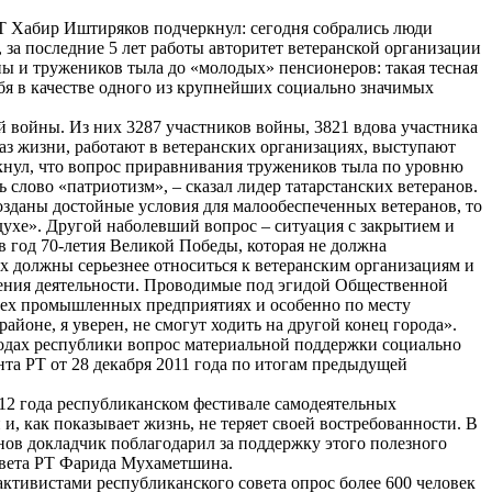
РТ Хабир Иштиряков подчеркнул: сегодня собрались люди
за последние 5 лет работы авторитет ветеранской организации
ны и тружеников тыла до «молодых» пенсионеров: такая тесная
ебя в качестве одного из крупнейших социально значимых
й войны. Из них 3287 участников войны, 3821 вдова участника
раз жизни, работают в ветеранских организациях, выступают
кнул, что вопрос приравнивания тружеников тыла по уровню
слово «патриотизм», – сказал лидер татарстанских ветеранов.
созданы достойные условия для малообеспеченных ветеранов, то
духе». Другой наболевший вопрос – ситуация с закрытием и
 год 70-летия Великой Победы, которая не должна
 должны серьезнее относиться к ветеранским организациям и
дения деятельности. Проводимые под эгидой Общественной
сех промышленных предприятиях и особенно по месту
оне, я уверен, не смогут ходить на другой конец города».
родах республики вопрос материальной поддержки социально
та РТ от 28 декабря 2011 года по итогам предыдущей
12 года республиканском фестивале самодеятельных
и, как показывает жизнь, не теряет своей востребованности. В
нов докладчик поблагодарил за поддержку этого полезного
овета РТ Фарида Мухаметшина.
тивистами республиканского совета опрос более 600 человек