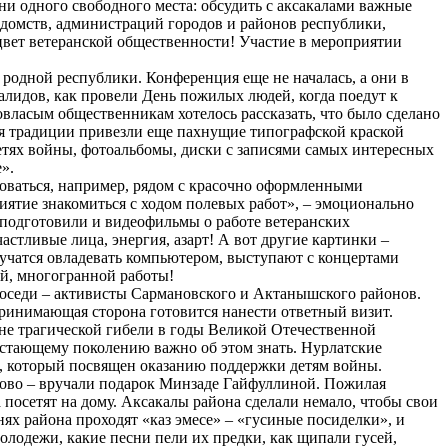
и одного свободного места: обсудить с аксакалами важные
домств, администраций городов и районов республики,
цвет ветеранской общественности! Участие в мероприятии
 родной республики. Конференция еще не началась, а они в
алидов, как провели День пожилых людей, когда поедут к
овласым общественникам хотелось рассказать, что было сделано
ся традиции привезли еще пахнущие типографской краской
детях войны, фотоальбомы, диски с записями самых интересных
».
оваться, например, рядом с красочно оформленными
иятие знакомиться с ходом полевых работ», – эмоционально
 подготовили и видеофильмы о работе ветеранских
астливые лица, энергия, азарт! А вот другие картинки –
учатся овладевать компьютером, выступают с концертами
ой, многогранной работы!
 соседи – активисты Сармановского и Актанышского районов.
принимающая сторона готовится нанести ответный визит.
ине трагической гибели в годы Великой Отечественной
растающему поколению важно об этом знать. Нурлатские
, который посвящен оказанию поддержки детям войны.
кулово – вручали подарок Минзаде Гайфуллиной. Пожилая
а посетят на дому. Аксакалы района сделали немало, чтобы свои
ях района проходят «каз эмесе» – «гусиные посиделки», и
олодежи, какие песни пели их предки, как щипали гусей,