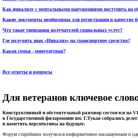
Как инвалиду с ментальными нарушениями поступить на о
Какие документы необходимы для регистрации в качестве б
Что такое типизация получателей социальных услуг?
Где получить знак «Инвалид» на транспортное средство?
Какая семья - многодетная?
Все ответы и вопросы
Для ветеранов ключевое слово
Конструктивный и обстоятельный разговор состоялся на VI
в Государственной филармонии им. Г.Тукая собрались делег
и наметить перспективы на будущее.
Форум старейшин получился информативно насыщенным и однов