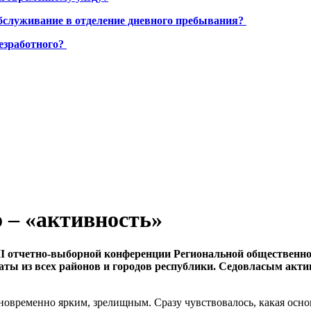
бслуживание в отделение дневного пребывания?
езработного?
 – «активность»
I отчетно-выборной конференции Региональной общественной
аты из всех районов и городов республики. Седовласым акти
ременно ярким, зрелищным. Сразу чувствовалось, какая основ