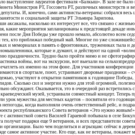
о выступление лауреатов фестиваля «Балкыш». В зале не было н
нета Министров РТ, Госсовета РТ, различных министерств и ве
епутаты. И, конечно, сами активисты-ветераны: собрался весь 
 занятости и социальной защиты РТ Эльмира Зарипова.
и аксакалы, насколько их интересует все, что связано с жизнью
ая, какие мероприятия запланированы к предстоящей декаде инв
емени после Дня Победы уже прошло немало, абсолютно всем сед
ти тех, кто приближал победный май. Многие по уже сложившей
иках и мемориалах в память о фронтовиках, тружениках тыла и 
иномышленники, которые и думают, и действуют на одной «волне
ию праздничности. Трудно было пройти мимо и не сфотографир
астника войны, вот на экскурсии, вот выехали на сельхозпредпр
ечатлеть их именно на этом фоне. Для участников конференции
имаются в спортзале, поют, устраивают дворовые праздники – сч
дежью, участвуют в открытии памятников к годовщине Победы, 
идов. Сколько сил и энергии нужно для этой огромной, полезн
льно обсуждают. Оказывается, это в очередной раз встретились
 краеведческий музей, устраивали совместный концерт. Теперь 
или урок мужества для местных кадетов – посвятили его годовщ
-за непогоды, когда выполняли очень ответственный рейс, и под
оекта республиканского Совета ветеранов «Это нужно живым!»
сте с активисткой совета Василей Гараевой побывала в селе Би
та получат подарки еще 9 ветеранов, и всех представители совет
 организации. Было чем поделиться и агрызцам: сейчас в деревн
е самое активное участие. Кто еще, как не ветераны, покажет м