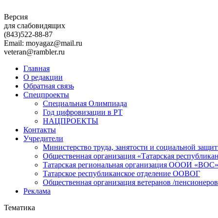
Версия
для слабовидящих
(843)
522-88-87
Email: moyagaz@mail.ru
veteran@rambler.ru
Главная
О редакции
Обратная связь
Спецпроекты
Специальная Олимпиада
Год цифровизации в РТ
НАЦПРОЕКТЫ
Контакты
Учредители
Министерство труда, занятости и социальной защи
Общественная организация «Татарская республика
Татарская региональная организация ОООИ «ВОС
Татарское республиканское отделение ООВОГ
Общественная организация ветеранов /пенсионеров
Реклама
Тематика