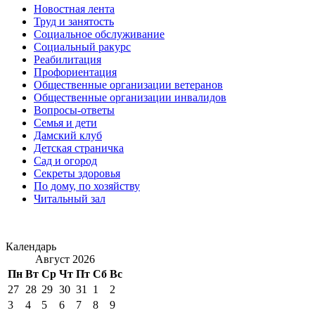
Новостная лента
Труд и занятость
Социальное обслуживание
Социальный ракурс
Реабилитация
Профориентация
Общественные организации ветеранов
Общественные организации инвалидов
Вопросы-ответы
Семья и дети
Дамский клуб
Детская страничка
Сад и огород
Секреты здоровья
По дому, по хозяйству
Читальный зал
Календарь
Август 2026
Пн
Вт
Ср
Чт
Пт
Сб
Вс
27
28
29
30
31
1
2
3
4
5
6
7
8
9