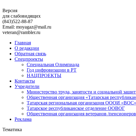
Версия
для слабовидящих
(843)
522-88-87
Email: moyagaz@mail.ru
veteran@rambler.ru
Главная
О редакции
Обратная связь
Спецпроекты
Специальная Олимпиада
Год цифровизации в РТ
НАЦПРОЕКТЫ
Контакты
Учредители
Министерство труда, занятости и социальной защи
Общественная организация «Татарская республика
Татарская региональная организация ОООИ «ВОС
Татарское республиканское отделение ООВОГ
Общественная организация ветеранов /пенсионеров
Реклама
Тематика