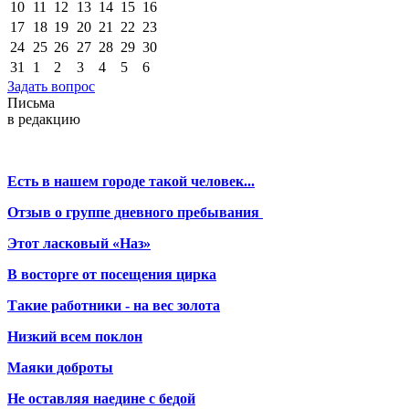
10
11
12
13
14
15
16
17
18
19
20
21
22
23
24
25
26
27
28
29
30
31
1
2
3
4
5
6
Задать вопрос
Письма
в редакцию
Есть в нашем городе такой человек...
Отзыв о группе дневного пребывания
Этот ласковый «Наз»
В восторге от посещения цирка
Такие работники - на вес золота
Низкий всем поклон
Маяки доброты
Не оставляя наедине с бедой