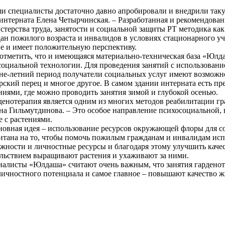
и специалисты достаточно давно апробировали и внедрили такую
интерната Елена Четырчинская. – Разработанная и рекомендова
терства труда, занятости и социальной защиты РТ методика ка
ан пожилого возраста и инвалидов в условиях стационарного у
е и имеет положительную перспективу.
отметить, что и имеющаяся материально-техническая база «Юлда
социальной технологии. Для проведения занятий с использовани
не-летний период получатели социальных услуг имеют возможно
рский перец и многое другое. В самом здании интерната есть 
ниями, где можно проводить занятия зимой и глубокой осенью.
денотерапия является одним из многих методов реабилитации гр
а Гильмутдинова. – Это особое направление психосоциальной
е с растениями.
новная идея – использование ресурсов окружающей флоры для 
итана на то, чтобы помочь пожилым гражданам и инвалидам ис
жности и личностные ресурсы и благодаря этому улучшить каче
льствием выращивают растения и ухаживают за ними.
алисты «Юлдаша» считают очень важным, что занятия гарденот
чностного потенциала и самое главное – повышают качество жи