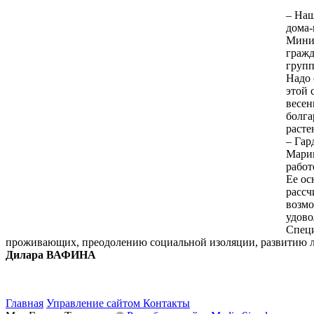
– Наш
дома-
Минис
гражд
групп
Надо 
этой 
весен
болга
расте
– Гар
Марин
работ
Ее ос
рассч
возмо
удово
Специ
проживающих, преодолению социальной изоляции, развитию ли
Дилара ВАФИНА
Главная
Управление сайтом
Контакты