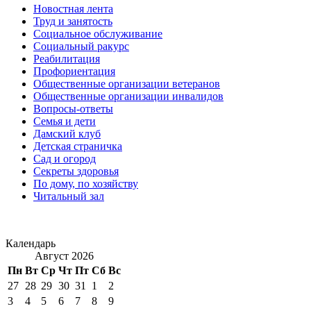
Новостная лента
Труд и занятость
Социальное обслуживание
Социальный ракурс
Реабилитация
Профориентация
Общественные организации ветеранов
Общественные организации инвалидов
Вопросы-ответы
Семья и дети
Дамский клуб
Детская страничка
Сад и огород
Секреты здоровья
По дому, по хозяйству
Читальный зал
Календарь
Август 2026
Пн
Вт
Ср
Чт
Пт
Сб
Вс
27
28
29
30
31
1
2
3
4
5
6
7
8
9