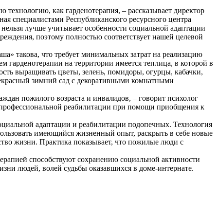
 технологию, как гарденотерапия, – рассказывает директор
нная специалистами Республиканского ресурсного центра
к нельзя лучше учитывает особенности социальной адаптации
чреждения, поэтому полностью соответствует нашей целевой
ша» такова, что требует минимальных затрат на реализацию
ем гарденотерапии на территории имеется теплица, в которой в
сть выращивать цветы, зелень, помидоры, огурцы, кабачки,
прекрасный зимний сад с декоративными комнатными
аждан пожилого возраста и инвалидов, – говорит психолог
, профессиональной реабилитации при помощи приобщения к
социальной адаптации и реабилитации подопечных. Технология
пользовать имеющийся жизненный опыт, раскрыть в себе новые
ство жизни. Практика показывает, что пожилые люди с
ерапией­ способствуют сохранению социальной активности
зни людей, волей судьбы оказавшихся в доме-интернате.