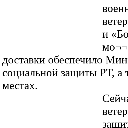
воен
ветер
и «Бо
мо¬¬
доставки обеспечило Мини
социальной защиты РТ, а 
местах.
Сейч
вете
защи