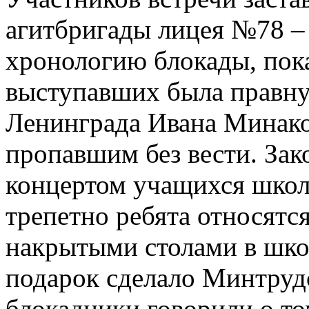
агитбригады лицея №78 –
хронологию блокады, пока
выступавших была правну
Ленинграда Ивана Минаков
пропавшим без вести. Зак
концертом учащихся школ
трепетно ребята относятся
накрытыми столами в шко
подарок сделало Минтру
блокадники говорили о то