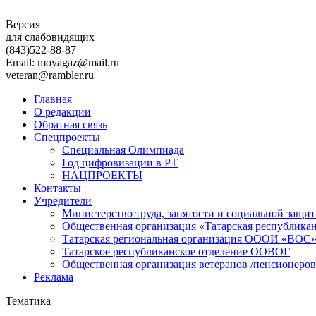
Версия
для слабовидящих
(843)
522-88-87
Email: moyagaz@mail.ru
veteran@rambler.ru
Главная
О редакции
Обратная связь
Спецпроекты
Специальная Олимпиада
Год цифровизации в РТ
НАЦПРОЕКТЫ
Контакты
Учредители
Министерство труда, занятости и социальной защи
Общественная организация «Татарская республика
Татарская региональная организация ОООИ «ВОС
Татарское республиканское отделение ООВОГ
Общественная организация ветеранов /пенсионеров
Реклама
Тематика