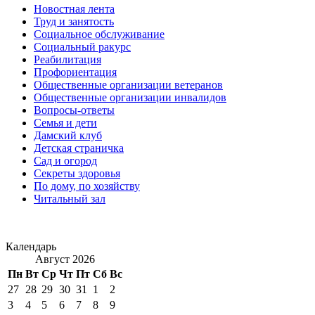
Новостная лента
Труд и занятость
Социальное обслуживание
Социальный ракурс
Реабилитация
Профориентация
Общественные организации ветеранов
Общественные организации инвалидов
Вопросы-ответы
Семья и дети
Дамский клуб
Детская страничка
Сад и огород
Секреты здоровья
По дому, по хозяйству
Читальный зал
Календарь
Август 2026
Пн
Вт
Ср
Чт
Пт
Сб
Вс
27
28
29
30
31
1
2
3
4
5
6
7
8
9