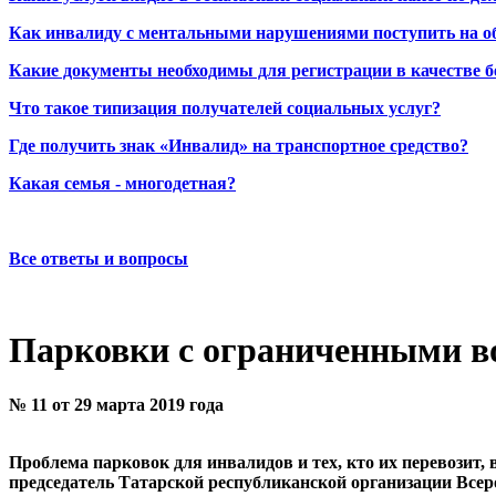
Как инвалиду с ментальными нарушениями поступить на о
Какие документы необходимы для регистрации в качестве б
Что такое типизация получателей социальных услуг?
Где получить знак «Инвалид» на транспортное средство?
Какая семья - многодетная?
Все ответы и вопросы
Парковки с ограниченными во
№ 11 от 29 марта 2019 года
Проблема парковок для инвалидов и тех, кто их перевозит, 
председатель Татарской республиканской организации Всер