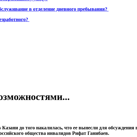
бслуживание в отделение дневного пребывания?
езработного?
зможностями...
в Казани до того накалилась, что ее вынесли для обсуждения 
оссийского общества инвалидов Рифат Ганибаев.