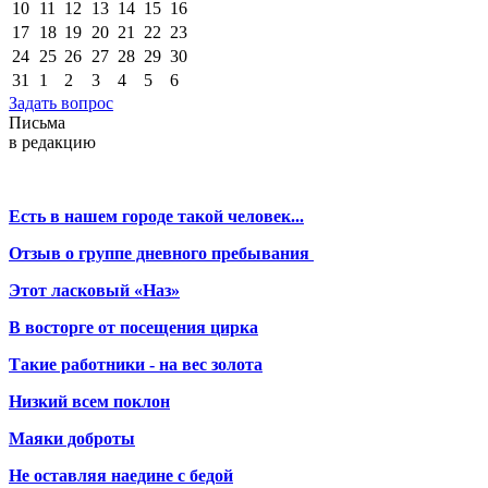
10
11
12
13
14
15
16
17
18
19
20
21
22
23
24
25
26
27
28
29
30
31
1
2
3
4
5
6
Задать вопрос
Письма
в редакцию
Есть в нашем городе такой человек...
Отзыв о группе дневного пребывания
Этот ласковый «Наз»
В восторге от посещения цирка
Такие работники - на вес золота
Низкий всем поклон
Маяки доброты
Не оставляя наедине с бедой