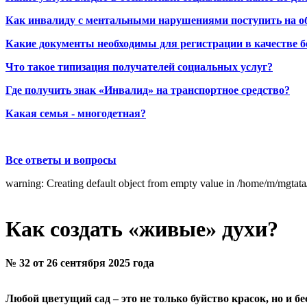
Как инвалиду с ментальными нарушениями поступить на о
Какие документы необходимы для регистрации в качестве б
Что такое типизация получателей социальных услуг?
Где получить знак «Инвалид» на транспортное средство?
Какая семья - многодетная?
Все ответы и вопросы
warning: Creating default object from empty value in /home/m/mgtat
Как создать «живые» духи?
№ 32 от 26 сентября 2025 года
Любой цветущий сад – это не только буйство красок, но и б