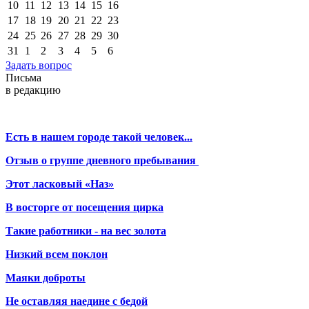
10
11
12
13
14
15
16
17
18
19
20
21
22
23
24
25
26
27
28
29
30
31
1
2
3
4
5
6
Задать вопрос
Письма
в редакцию
Есть в нашем городе такой человек...
Отзыв о группе дневного пребывания
Этот ласковый «Наз»
В восторге от посещения цирка
Такие работники - на вес золота
Низкий всем поклон
Маяки доброты
Не оставляя наедине с бедой