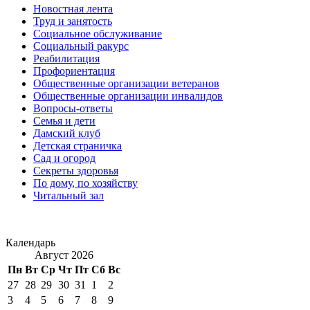
Новостная лента
Труд и занятость
Социальное обслуживание
Социальный ракурс
Реабилитация
Профориентация
Общественные организации ветеранов
Общественные организации инвалидов
Вопросы-ответы
Семья и дети
Дамский клуб
Детская страничка
Сад и огород
Секреты здоровья
По дому, по хозяйству
Читальный зал
Календарь
Август 2026
Пн
Вт
Ср
Чт
Пт
Сб
Вс
27
28
29
30
31
1
2
3
4
5
6
7
8
9