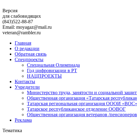
Версия
для слабовидящих
(843)
522-88-87
Email: moyagaz@mail.ru
veteran@rambler.ru
Главная
О редакции
Обратная связь
Спецпроекты
Специальная Олимпиада
Год цифровизации в РТ
НАЦПРОЕКТЫ
Контакты
Учредители
Министерство труда, занятости и социальной защи
Общественная организация «Татарская республика
Татарская региональная организация ОООИ «ВОС
Татарское республиканское отделение ООВОГ
Общественная организация ветеранов /пенсионеров
Реклама
Тематика