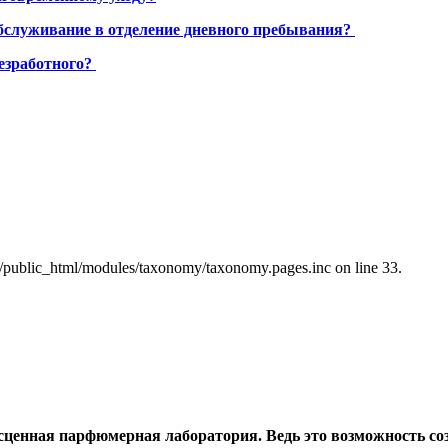
бслуживание в отделение дневного пребывания?
езработного?
a/public_html/modules/taxonomy/taxonomy.pages.inc on line 33.
есценная парфюмерная лаборатория. Ведь это возможность соз