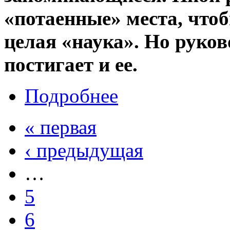
«потаенные» места, чтобы
целая «наука». Но руко
постигает и ее.
Подробнее
« первая
‹ предыдущая
…
5
6