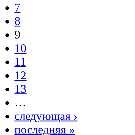
7
8
9
10
11
12
13
…
следующая ›
последняя »