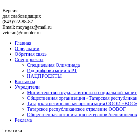
Версия
для слабовидящих
(843)
522-88-87
Email: moyagaz@mail.ru
veteran@rambler.ru
Главная
О редакции
Обратная связь
Спецпроекты
Специальная Олимпиада
Год цифровизации в РТ
НАЦПРОЕКТЫ
Контакты
Учредители
Министерство труда, занятости и социальной защи
Общественная организация «Татарская республика
Татарская региональная организация ОООИ «ВОС
Татарское республиканское отделение ООВОГ
Общественная организация ветеранов /пенсионеров
Реклама
Тематика