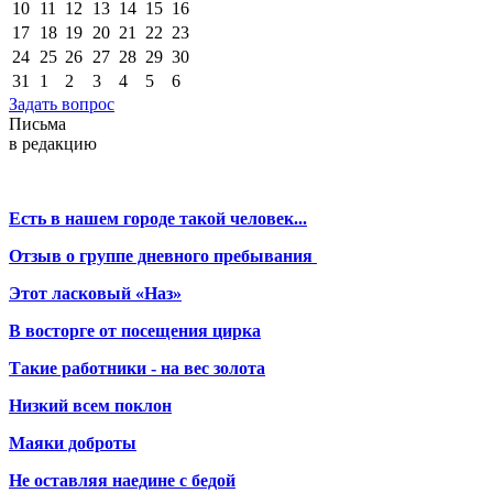
10
11
12
13
14
15
16
17
18
19
20
21
22
23
24
25
26
27
28
29
30
31
1
2
3
4
5
6
Задать вопрос
Письма
в редакцию
Есть в нашем городе такой человек...
Отзыв о группе дневного пребывания
Этот ласковый «Наз»
В восторге от посещения цирка
Такие работники - на вес золота
Низкий всем поклон
Маяки доброты
Не оставляя наедине с бедой