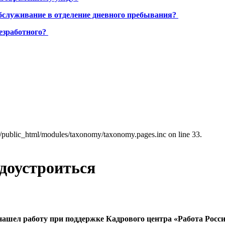
бслуживание в отделение дневного пребывания?
езработного?
a/public_html/modules/taxonomy/taxonomy.pages.inc on line 33.
доустроиться
нашел работу при поддержке Кадрового центра «Работа России