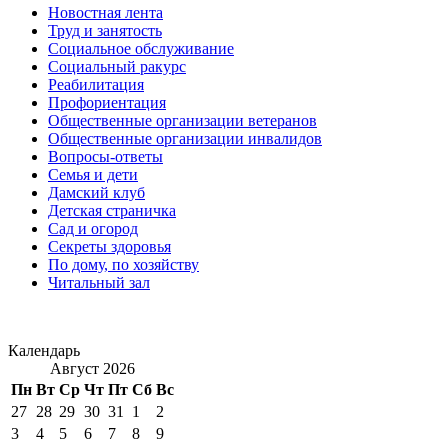
Новостная лента
Труд и занятость
Социальное обслуживание
Социальный ракурс
Реабилитация
Профориентация
Общественные организации ветеранов
Общественные организации инвалидов
Вопросы-ответы
Семья и дети
Дамский клуб
Детская страничка
Сад и огород
Секреты здоровья
По дому, по хозяйству
Читальный зал
Календарь
Август 2026
Пн
Вт
Ср
Чт
Пт
Сб
Вс
27
28
29
30
31
1
2
3
4
5
6
7
8
9