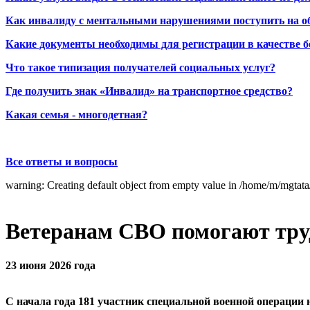
Как инвалиду с ментальными нарушениями поступить на о
Какие документы необходимы для регистрации в качестве б
Что такое типизация получателей социальных услуг?
Где получить знак «Инвалид» на транспортное средство?
Какая семья - многодетная?
Все ответы и вопросы
warning: Creating default object from empty value in /home/m/mgtat
Ветеранам СВО помогают тру
23 июня 2026 года
С начала года 181 участник специальной военной операции 