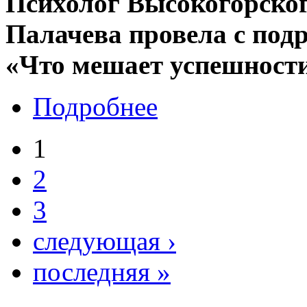
Психолог Высокогорско
Палачева провела с под
«Что мешает успешност
Подробнее
1
2
3
следующая ›
последняя »