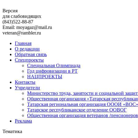
Версия
для слабовидящих
(843)
522-88-87
Email: moyagaz@mail.ru
veteran@rambler.ru
Главная
О редакции
Обратная связь
Спецпроекты
Специальная Олимпиада
Год цифровизации в РТ
НАЦПРОЕКТЫ
Контакты
Учредители
Министерство труда, занятости и социальной защи
Общественная организация «Татарская республика
Татарская региональная организация ОООИ «ВОС
Татарское республиканское отделение ООВОГ
Общественная организация ветеранов /пенсионеров
Реклама
Тематика