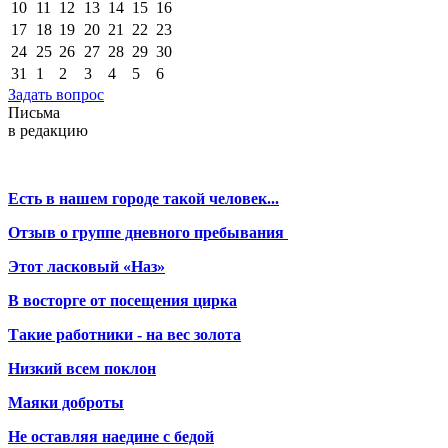
10
11
12
13
14
15
16
17
18
19
20
21
22
23
24
25
26
27
28
29
30
31
1
2
3
4
5
6
Задать вопрос
Письма
в редакцию
Есть в нашем городе такой человек...
Отзыв о группе дневного пребывания
Этот ласковый «Наз»
В восторге от посещения цирка
Такие работники - на вес золота
Низкий всем поклон
Маяки доброты
Не оставляя наедине с бедой