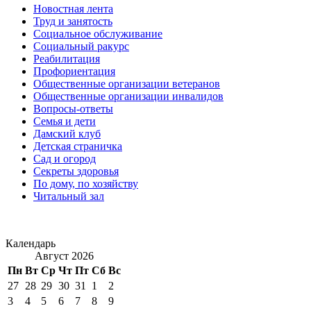
Новостная лента
Труд и занятость
Социальное обслуживание
Социальный ракурс
Реабилитация
Профориентация
Общественные организации ветеранов
Общественные организации инвалидов
Вопросы-ответы
Семья и дети
Дамский клуб
Детская страничка
Сад и огород
Секреты здоровья
По дому, по хозяйству
Читальный зал
Календарь
Август 2026
Пн
Вт
Ср
Чт
Пт
Сб
Вс
27
28
29
30
31
1
2
3
4
5
6
7
8
9