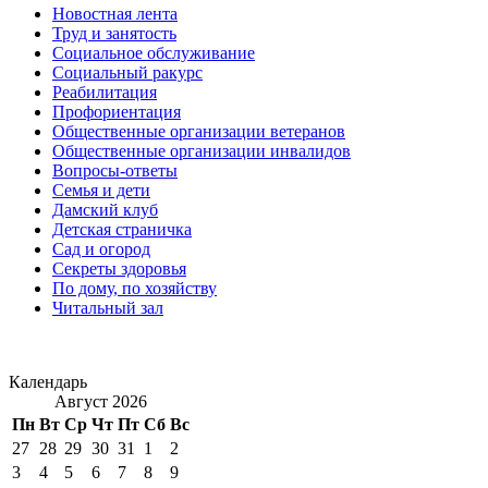
Новостная лента
Труд и занятость
Социальное обслуживание
Социальный ракурс
Реабилитация
Профориентация
Общественные организации ветеранов
Общественные организации инвалидов
Вопросы-ответы
Семья и дети
Дамский клуб
Детская страничка
Сад и огород
Секреты здоровья
По дому, по хозяйству
Читальный зал
Календарь
Август 2026
Пн
Вт
Ср
Чт
Пт
Сб
Вс
27
28
29
30
31
1
2
3
4
5
6
7
8
9