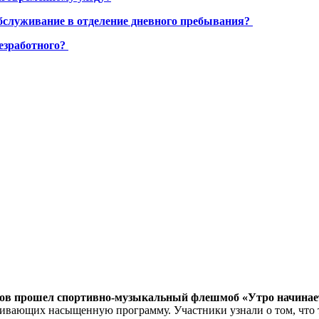
бслуживание в отделение дневного пребывания?
езработного?
дов прошел спортивно-музыкальный флешмоб «Утро начинает
вающих насыщенную программу. Участники узнали о том, что та