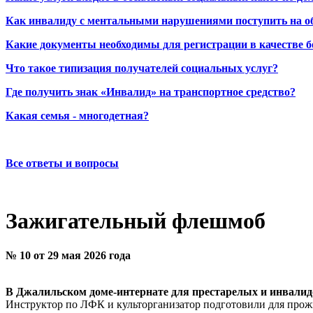
Как инвалиду с ментальными нарушениями поступить на о
Какие документы необходимы для регистрации в качестве б
Что такое типизация получателей социальных услуг?
Где получить знак «Инвалид» на транспортное средство?
Какая семья - многодетная?
Все ответы и вопросы
Зажигательный флешмоб
№ 10 от 29 мая 2026 года
В Джалильском доме-интернате для престарелых и инвали
Инструктор по ЛФК и культорганизатор подготовили для прожи