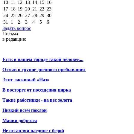
10
11
12
13
14
15
16
17
18
19
20
21
22
23
24
25
26
27
28
29
30
31
1
2
3
4
5
6
Задать вопрос
Письма
в редакцию
Есть в нашем городе такой человек...
Отзыв о группе дневного пребывания
Этот ласковый «Наз»
В восторге от посещения цирка
Такие работники - на вес золота
Низкий всем поклон
Маяки доброты
Не оставляя наедине с бедой