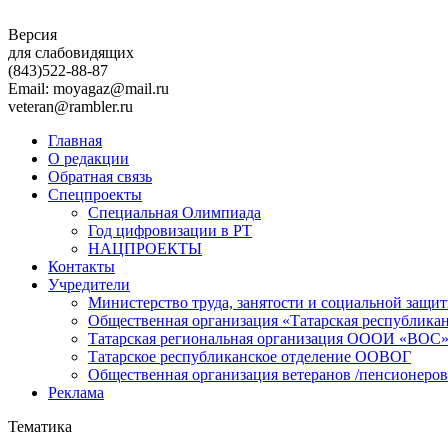
Версия
для слабовидящих
(843)
522-88-87
Email: moyagaz@mail.ru
veteran@rambler.ru
Главная
О редакции
Обратная связь
Спецпроекты
Специальная Олимпиада
Год цифровизации в РТ
НАЦПРОЕКТЫ
Контакты
Учредители
Министерство труда, занятости и социальной защи
Общественная организация «Татарская республика
Татарская региональная организация ОООИ «ВОС
Татарское республиканское отделение ООВОГ
Общественная организация ветеранов /пенсионеров
Реклама
Тематика