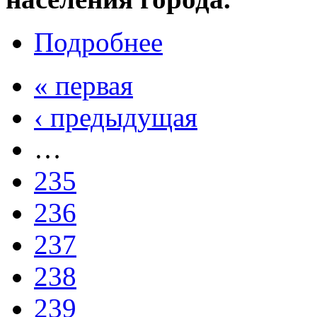
Подробнее
« первая
‹ предыдущая
…
235
236
237
238
239