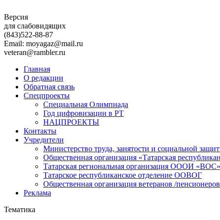
Версия
для слабовидящих
(843)
522-88-87
Email: moyagaz@mail.ru
veteran@rambler.ru
Главная
О редакции
Обратная связь
Спецпроекты
Специальная Олимпиада
Год цифровизации в РТ
НАЦПРОЕКТЫ
Контакты
Учредители
Министерство труда, занятости и социальной защи
Общественная организация «Татарская республика
Татарская региональная организация ОООИ «ВОС
Татарское республиканское отделение ООВОГ
Общественная организация ветеранов /пенсионеров
Реклама
Тематика