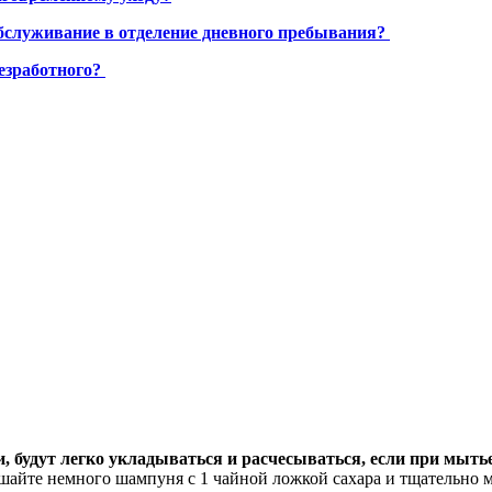
бслуживание в отделение дневного пребывания?
езработного?
будут легко укладываться и расчесываться, если при мытье
шайте немного шампуня с 1 чайной ложкой сахара и тщательно 