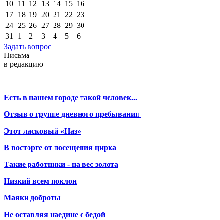
10
11
12
13
14
15
16
17
18
19
20
21
22
23
24
25
26
27
28
29
30
31
1
2
3
4
5
6
Задать вопрос
Письма
в редакцию
Есть в нашем городе такой человек...
Отзыв о группе дневного пребывания
Этот ласковый «Наз»
В восторге от посещения цирка
Такие работники - на вес золота
Низкий всем поклон
Маяки доброты
Не оставляя наедине с бедой