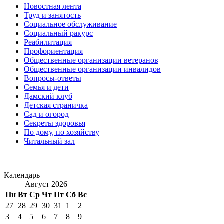
Новостная лента
Труд и занятость
Социальное обслуживание
Социальный ракурс
Реабилитация
Профориентация
Общественные организации ветеранов
Общественные организации инвалидов
Вопросы-ответы
Семья и дети
Дамский клуб
Детская страничка
Сад и огород
Секреты здоровья
По дому, по хозяйству
Читальный зал
Календарь
Август 2026
Пн
Вт
Ср
Чт
Пт
Сб
Вс
27
28
29
30
31
1
2
3
4
5
6
7
8
9