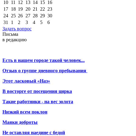
10
11
12
13
14
15
16
17
18
19
20
21
22
23
24
25
26
27
28
29
30
31
1
2
3
4
5
6
Задать вопрос
Письма
в редакцию
Есть в нашем городе такой человек...
Отзыв о группе дневного пребывания
Этот ласковый «Наз»
В восторге от посещения цирка
Такие работники - на вес золота
Низкий всем поклон
Маяки доброты
Не оставляя наедине с бедой