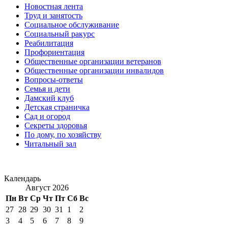
Новостная лента
Труд и занятость
Социальное обслуживание
Социальный ракурс
Реабилитация
Профориентация
Общественные организации ветеранов
Общественные организации инвалидов
Вопросы-ответы
Семья и дети
Дамский клуб
Детская страничка
Сад и огород
Секреты здоровья
По дому, по хозяйству
Читальный зал
Календарь
Август 2026
Пн
Вт
Ср
Чт
Пт
Сб
Вс
27
28
29
30
31
1
2
3
4
5
6
7
8
9