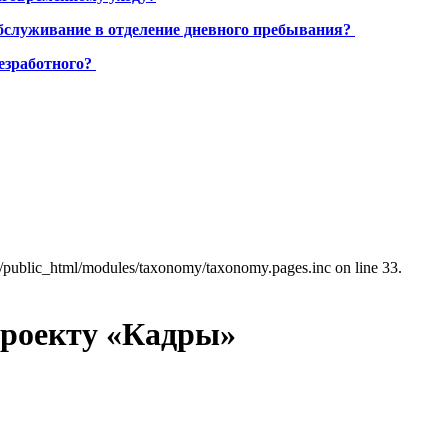
бслуживание в отделение дневного пребывания?
езработного?
a/public_html/modules/taxonomy/taxonomy.pages.inc on line 33.
проекту «Кадры»