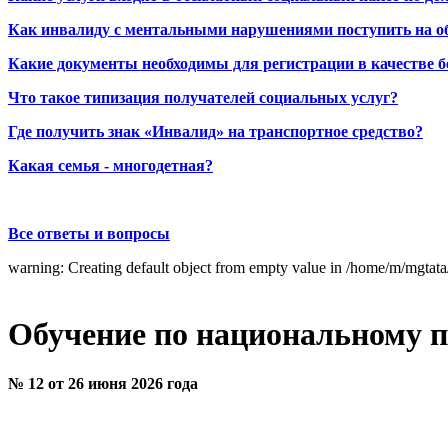
Как инвалиду с ментальными нарушениями поступить на о
Какие документы необходимы для регистрации в качестве б
Что такое типизация получателей социальных услуг?
Где получить знак «Инвалид» на транспортное средство?
Какая семья - многодетная?
Все ответы и вопросы
warning: Creating default object from empty value in /home/m/mgtat
Обучение по национальному 
№ 12 от 26 июня 2026 года