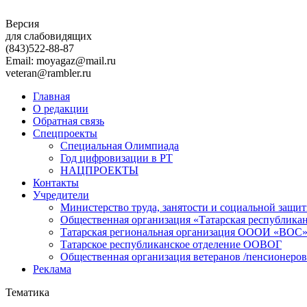
Версия
для слабовидящих
(843)
522-88-87
Email: moyagaz@mail.ru
veteran@rambler.ru
Главная
О редакции
Обратная связь
Спецпроекты
Специальная Олимпиада
Год цифровизации в РТ
НАЦПРОЕКТЫ
Контакты
Учредители
Министерство труда, занятости и социальной защи
Общественная организация «Татарская республика
Татарская региональная организация ОООИ «ВОС
Татарское республиканское отделение ООВОГ
Общественная организация ветеранов /пенсионеров
Реклама
Тематика