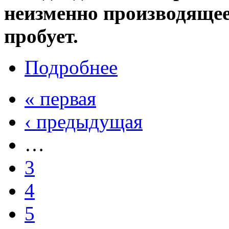
неизменно производящее 
пробует.
Подробнее
« первая
‹ предыдущая
…
3
4
5