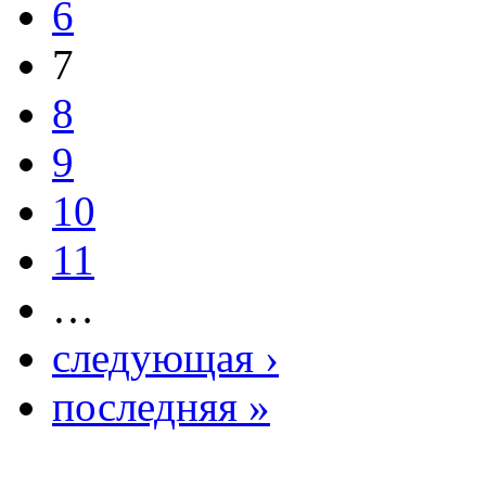
6
7
8
9
10
11
…
следующая ›
последняя »