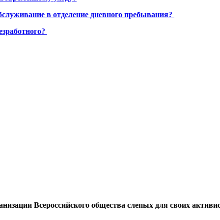
бслуживание в отделение дневного пребывания?
езработного?
анизации Всероссийского общества слепых для своих активи