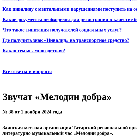
Как инвалиду с ментальными нарушениями поступить на о
Какие документы необходимы для регистрации в качестве б
Что такое типизация получателей социальных услуг?
Где получить знак «Инвалид» на транспортное средство?
Какая семья - многодетная?
Все ответы и вопросы
Звучат «Мелодии добра»
№ 38 от 1 ноября 2024 года
Заинская местная организация Татарской региональной орг
литературно-музыкальный час «Мелодии добра».