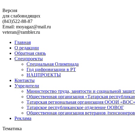
Версия
для слабовидящих
(843)
522-88-87
Email: moyagaz@mail.ru
veteran@rambler.ru
Главная
О редакции
Обратная связь
Спецпроекты
Специальная Олимпиада
Год цифровизации в РТ
НАЦПРОЕКТЫ
Контакты
Учредители
Министерство труда, занятости и социальной защи
Общественная организация «Татарская республика
Татарская региональная организация ОООИ «ВОС
Татарское республиканское отделение ООВОГ
Общественная организация ветеранов /пенсионеров
Реклама
Тематика