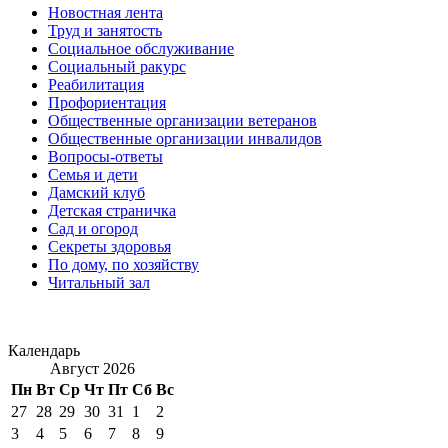
Новостная лента
Труд и занятость
Социальное обслуживание
Социальный ракурс
Реабилитация
Профориентация
Общественные организации ветеранов
Общественные организации инвалидов
Вопросы-ответы
Семья и дети
Дамский клуб
Детская страничка
Сад и огород
Секреты здоровья
По дому, по хозяйству
Читальный зал
Календарь
Август 2026
Пн
Вт
Ср
Чт
Пт
Сб
Вс
27
28
29
30
31
1
2
3
4
5
6
7
8
9