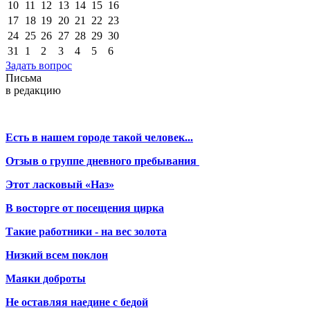
10
11
12
13
14
15
16
17
18
19
20
21
22
23
24
25
26
27
28
29
30
31
1
2
3
4
5
6
Задать вопрос
Письма
в редакцию
Есть в нашем городе такой человек...
Отзыв о группе дневного пребывания
Этот ласковый «Наз»
В восторге от посещения цирка
Такие работники - на вес золота
Низкий всем поклон
Маяки доброты
Не оставляя наедине с бедой