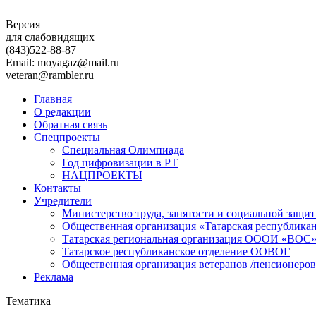
Версия
для слабовидящих
(843)
522-88-87
Email: moyagaz@mail.ru
veteran@rambler.ru
Главная
О редакции
Обратная связь
Спецпроекты
Специальная Олимпиада
Год цифровизации в РТ
НАЦПРОЕКТЫ
Контакты
Учредители
Министерство труда, занятости и социальной защи
Общественная организация «Татарская республика
Татарская региональная организация ОООИ «ВОС
Татарское республиканское отделение ООВОГ
Общественная организация ветеранов /пенсионеров
Реклама
Тематика