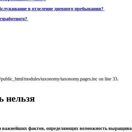
бслуживание в отделение дневного пребывания?
езработного?
a/public_html/modules/taxonomy/taxonomy.pages.inc on line 33.
ь нельзя
з важнейших фактов, определяющих возможность выращивани