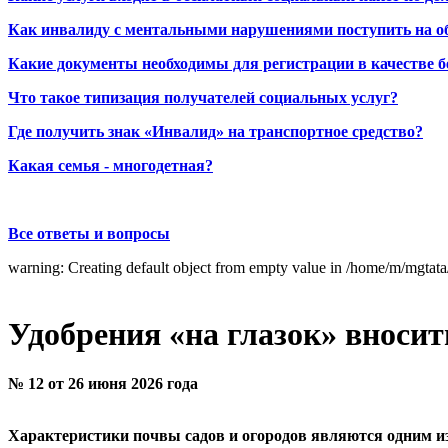
Как инвалиду с ментальными нарушениями поступить на о
Какие документы необходимы для регистрации в качестве б
Что такое типизация получателей социальных услуг?
Где получить знак «Инвалид» на транспортное средство?
Какая семья - многодетная?
Все ответы и вопросы
warning: Creating default object from empty value in /home/m/mgtat
Удобрения «на глазок» вносит
№ 12 от 26 июня 2026 года
Характеристики почвы садов и огородов являются одним и