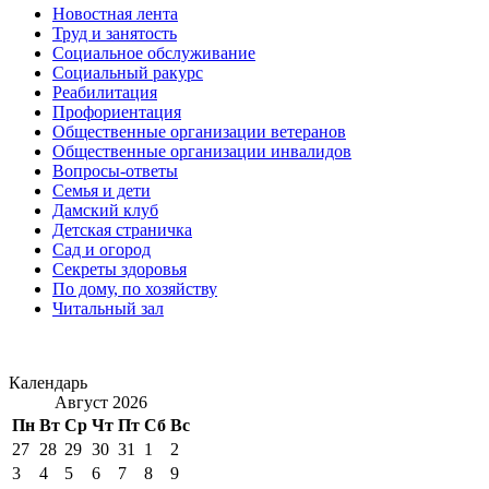
Новостная лента
Труд и занятость
Социальное обслуживание
Социальный ракурс
Реабилитация
Профориентация
Общественные организации ветеранов
Общественные организации инвалидов
Вопросы-ответы
Семья и дети
Дамский клуб
Детская страничка
Сад и огород
Секреты здоровья
По дому, по хозяйству
Читальный зал
Календарь
Август 2026
Пн
Вт
Ср
Чт
Пт
Сб
Вс
27
28
29
30
31
1
2
3
4
5
6
7
8
9