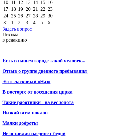
10
11
12
13
14
15
16
17
18
19
20
21
22
23
24
25
26
27
28
29
30
31
1
2
3
4
5
6
Задать вопрос
Письма
в редакцию
Есть в нашем городе такой человек...
Отзыв о группе дневного пребывания
Этот ласковый «Наз»
В восторге от посещения цирка
Такие работники - на вес золота
Низкий всем поклон
Маяки доброты
Не оставляя наедине с бедой