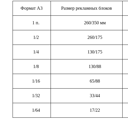
Формат А3
Размер рекламных блоков
1 п.
260/350 мм
1/2
260/175
1/4
130/175
1/8
130/88
1/16
65/88
1/32
33/44
1/64
17/22