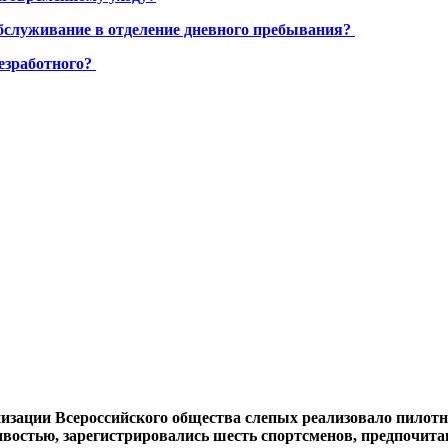
бслуживание в отделение дневного пребывания?
езработного?
анизации Всероссийского общества слепых реализовало пил
востью, зарегистрировались шесть спортсменов, предпочит