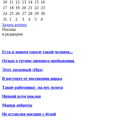
10
11
12
13
14
15
16
17
18
19
20
21
22
23
24
25
26
27
28
29
30
31
1
2
3
4
5
6
Задать вопрос
Письма
в редакцию
Есть в нашем городе такой человек...
Отзыв о группе дневного пребывания
Этот ласковый «Наз»
В восторге от посещения цирка
Такие работники - на вес золота
Низкий всем поклон
Маяки доброты
Не оставляя наедине с бедой