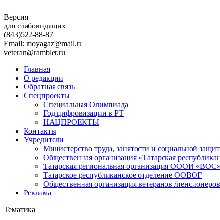
Версия
для слабовидящих
(843)
522-88-87
Email: moyagaz@mail.ru
veteran@rambler.ru
Главная
О редакции
Обратная связь
Спецпроекты
Специальная Олимпиада
Год цифровизации в РТ
НАЦПРОЕКТЫ
Контакты
Учредители
Министерство труда, занятости и социальной защи
Общественная организация «Татарская республика
Татарская региональная организация ОООИ «ВОС
Татарское республиканское отделение ООВОГ
Общественная организация ветеранов /пенсионеров
Реклама
Тематика