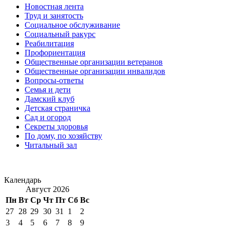
Новостная лента
Труд и занятость
Социальное обслуживание
Социальный ракурс
Реабилитация
Профориентация
Общественные организации ветеранов
Общественные организации инвалидов
Вопросы-ответы
Семья и дети
Дамский клуб
Детская страничка
Сад и огород
Секреты здоровья
По дому, по хозяйству
Читальный зал
Календарь
Август 2026
Пн
Вт
Ср
Чт
Пт
Сб
Вс
27
28
29
30
31
1
2
3
4
5
6
7
8
9