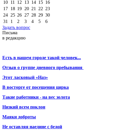
10
11
12
13
14
15
16
17
18
19
20
21
22
23
24
25
26
27
28
29
30
31
1
2
3
4
5
6
Задать вопрос
Письма
в редакцию
Есть в нашем городе такой человек...
Отзыв о группе дневного пребывания
Этот ласковый «Наз»
В восторге от посещения цирка
Такие работники - на вес золота
Низкий всем поклон
Маяки доброты
Не оставляя наедине с бедой