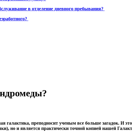
бслуживание в отделение дневного пребывания?
езработного?
Андромеды?
галактика, преподносит ученым все больше загадок. И это в
яки), но и является практически точной копией нашей Гала