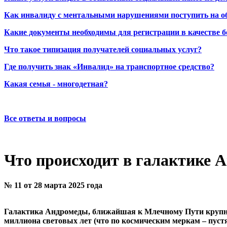
Как инвалиду с ментальными нарушениями поступить на о
Какие документы необходимы для регистрации в качестве б
Что такое типизация получателей социальных услуг?
Где получить знак «Инвалид» на транспортное средство?
Какая семья - многодетная?
Все ответы и вопросы
Что происходит в галактике 
№ 11 от 28 марта 2025 года
Галактика Андромеды, ближайшая к Млечному Пути крупная 
миллиона световых лет (что по космическим меркам – пуст