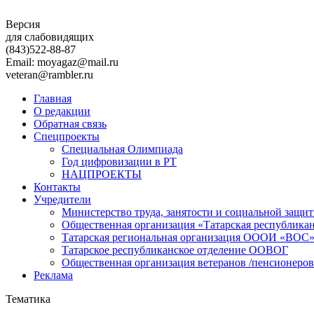
Версия
для слабовидящих
(843)
522-88-87
Email: moyagaz@mail.ru
veteran@rambler.ru
Главная
О редакции
Обратная связь
Спецпроекты
Специальная Олимпиада
Год цифровизации в РТ
НАЦПРОЕКТЫ
Контакты
Учредители
Министерство труда, занятости и социальной защи
Общественная организация «Татарская республика
Татарская региональная организация ОООИ «ВОС
Татарское республиканское отделение ООВОГ
Общественная организация ветеранов /пенсионеров
Реклама
Тематика