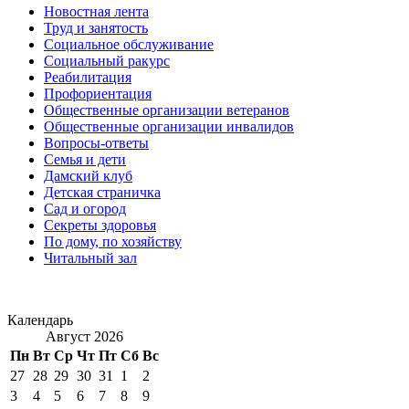
Новостная лента
Труд и занятость
Социальное обслуживание
Социальный ракурс
Реабилитация
Профориентация
Общественные организации ветеранов
Общественные организации инвалидов
Вопросы-ответы
Семья и дети
Дамский клуб
Детская страничка
Сад и огород
Секреты здоровья
По дому, по хозяйству
Читальный зал
Календарь
Август 2026
Пн
Вт
Ср
Чт
Пт
Сб
Вс
27
28
29
30
31
1
2
3
4
5
6
7
8
9