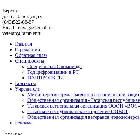
Версия
для слабовидящих
(843)
522-88-87
Email: moyagaz@mail.ru
veteran@rambler.ru
Главная
О редакции
Обратная связь
Спецпроекты
Специальная Олимпиада
Год цифровизации в РТ
НАЦПРОЕКТЫ
Контакты
Учредители
Министерство труда, занятости и социальной защи
Общественная организация «Татарская республика
Татарская региональная организация ОООИ «ВОС
Татарское республиканское отделение ООВОГ
Общественная организация ветеранов /пенсионеров
Реклама
Тематика