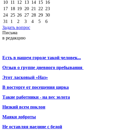
10
11
12
13
14
15
16
17
18
19
20
21
22
23
24
25
26
27
28
29
30
31
1
2
3
4
5
6
Задать вопрос
Письма
в редакцию
Есть в нашем городе такой человек...
Отзыв о группе дневного пребывания
Этот ласковый «Наз»
В восторге от посещения цирка
Такие работники - на вес золота
Низкий всем поклон
Маяки доброты
Не оставляя наедине с бедой