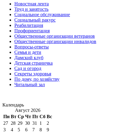
Новостная лента
Труд и занятость
Социальное обслуживание
Социальный ракурс
Реабилитация
Профориентация
Общественные организации ветеранов
Общественные организации инвалидов
Вопросы-ответы
Семья и дети
Дамский клуб
Детская страничка
Сад и огород
Секреты здоровья
По дому, по хозяйству
Читальный зал
Календарь
Август 2026
Пн
Вт
Ср
Чт
Пт
Сб
Вс
27
28
29
30
31
1
2
3
4
5
6
7
8
9