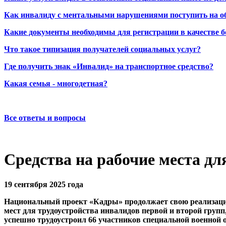
Как инвалиду с ментальными нарушениями поступить на о
Какие документы необходимы для регистрации в качестве б
Что такое типизация получателей социальных услуг?
Где получить знак «Инвалид» на транспортное средство?
Какая семья - многодетная?
Все ответы и вопросы
Средства на рабочие места дл
19 сентября 2025 года
Национальный проект «Кадры» продолжает свою реализацию
мест для трудоустройства инвалидов первой и второй групп
успешно трудоустроил 66 участников специальной военной о