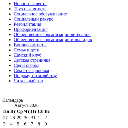
Новостная лента
Труд и занятость
Социальное обслуживание
Социальный ракурс
Реабилитация
Профориентация
Общественные организации ветеранов
Общественные организации инвалидов
Вопросы-ответы
Семья и дети
Дамский клуб
Детская страничка
Сад и огород
Секреты здоровья
По дому, по хозяйству
Читальный зал
Календарь
Август 2026
Пн
Вт
Ср
Чт
Пт
Сб
Вс
27
28
29
30
31
1
2
3
4
5
6
7
8
9