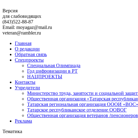
Версия
для слабовидящих
(843)
522-88-87
Email: moyagaz@mail.ru
veteran@rambler.ru
Главная
О редакции
Обратная связь
Спецпроекты
Специальная Олимпиада
Год цифровизации в РТ
НАЦПРОЕКТЫ
Контакты
Учредители
Министерство труда, занятости и социальной защи
Общественная организация «Татарская республика
Татарская региональная организация ОООИ «ВОС
Татарское республиканское отделение ООВОГ
Общественная организация ветеранов /пенсионеров
Реклама
Тематика