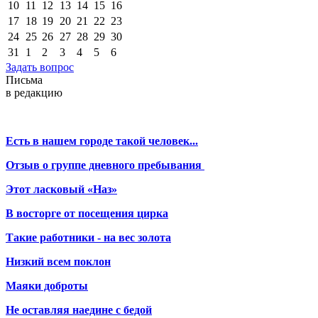
10
11
12
13
14
15
16
17
18
19
20
21
22
23
24
25
26
27
28
29
30
31
1
2
3
4
5
6
Задать вопрос
Письма
в редакцию
Есть в нашем городе такой человек...
Отзыв о группе дневного пребывания
Этот ласковый «Наз»
В восторге от посещения цирка
Такие работники - на вес золота
Низкий всем поклон
Маяки доброты
Не оставляя наедине с бедой