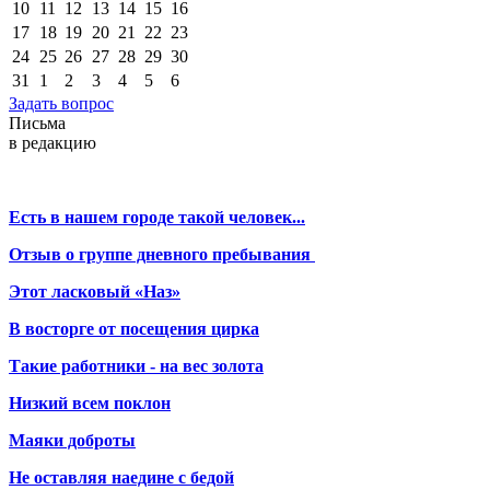
10
11
12
13
14
15
16
17
18
19
20
21
22
23
24
25
26
27
28
29
30
31
1
2
3
4
5
6
Задать вопрос
Письма
в редакцию
Есть в нашем городе такой человек...
Отзыв о группе дневного пребывания
Этот ласковый «Наз»
В восторге от посещения цирка
Такие работники - на вес золота
Низкий всем поклон
Маяки доброты
Не оставляя наедине с бедой