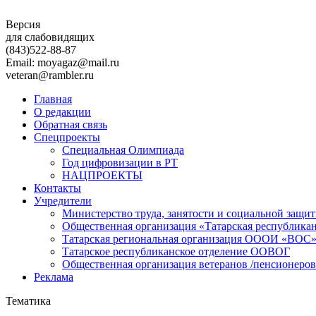
Версия
для слабовидящих
(843)
522-88-87
Email: moyagaz@mail.ru
veteran@rambler.ru
Главная
О редакции
Обратная связь
Спецпроекты
Специальная Олимпиада
Год цифровизации в РТ
НАЦПРОЕКТЫ
Контакты
Учредители
Министерство труда, занятости и социальной защи
Общественная организация «Татарская республика
Татарская региональная организация ОООИ «ВОС
Татарское республиканское отделение ООВОГ
Общественная организация ветеранов /пенсионеров
Реклама
Тематика