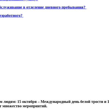
бслуживание в отделение дневного пребывания?
езработного?
м людям: 15 октября – Международный день белой трости и 1
т множество мероприятий.