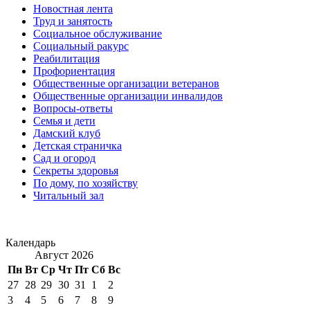
Новостная лента
Труд и занятость
Социальное обслуживание
Социальный ракурс
Реабилитация
Профориентация
Общественные организации ветеранов
Общественные организации инвалидов
Вопросы-ответы
Семья и дети
Дамский клуб
Детская страничка
Сад и огород
Секреты здоровья
По дому, по хозяйству
Читальный зал
Календарь
Август 2026
Пн
Вт
Ср
Чт
Пт
Сб
Вс
27
28
29
30
31
1
2
3
4
5
6
7
8
9