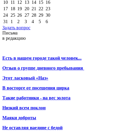
10
11
12
13
14
15
16
17
18
19
20
21
22
23
24
25
26
27
28
29
30
31
1
2
3
4
5
6
Задать вопрос
Письма
в редакцию
Есть в нашем городе такой человек...
Отзыв о группе дневного пребывания
Этот ласковый «Наз»
В восторге от посещения цирка
Такие работники - на вес золота
Низкий всем поклон
Маяки доброты
Не оставляя наедине с бедой