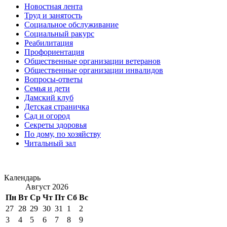
Новостная лента
Труд и занятость
Социальное обслуживание
Социальный ракурс
Реабилитация
Профориентация
Общественные организации ветеранов
Общественные организации инвалидов
Вопросы-ответы
Семья и дети
Дамский клуб
Детская страничка
Сад и огород
Секреты здоровья
По дому, по хозяйству
Читальный зал
Календарь
Август 2026
Пн
Вт
Ср
Чт
Пт
Сб
Вс
27
28
29
30
31
1
2
3
4
5
6
7
8
9