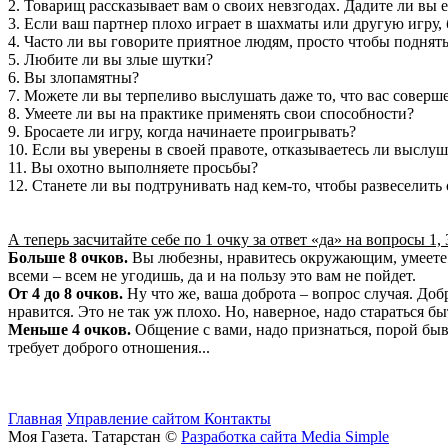
2. Товарищ рассказывает вам о своих невзгодах. Дадите ли вы е
3. Если ваш партнер плохо играет в шахматы или другую игру, 
4. Часто ли вы говорите приятное людям, просто чтобы поднят
5. Любите ли вы злые шутки?
6. Вы злопамятны?
7. Можете ли вы терпеливо выслушать даже то, что вас соверш
8. Умеете ли вы на практике применять свои способности?
9. Бросаете ли игру, когда начинаете проигрывать?
10. Если вы уверены в своей правоте, отказываетесь ли высл
11. Вы охотно выполняете просьбы?
12. Станете ли вы подтрунивать над кем-то, чтобы развесели
А теперь засчитайте себе по 1 очку за ответ «да» на вопросы 1, 3, 
Больше 8 очков.
Вы любезны, нравитесь окружающим, умеете о
всеми – всем не угодишь, да и на пользу это вам не пойдет.
От 4 до 8 очков.
Ну что же, ваша доброта – вопрос случая. Доб
нравится. Это не так уж плохо. Но, наверное, надо стараться 
Меньше 4 очков.
Общение с вами, надо признаться, порой быва
требует доброго отношения...
Главная
Управление сайтом
Контакты
Моя Газета. Татарстан ©
Разработка сайта Media Simple