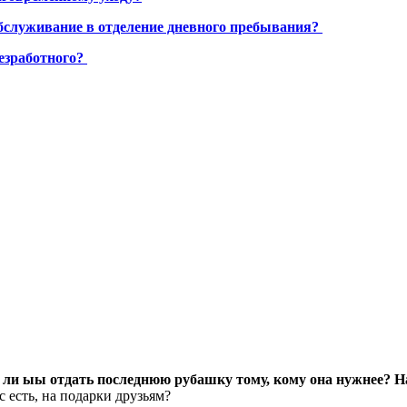
бслуживание в отделение дневного пребывания?
езработного?
и ыы отдать последнюю рубашку тому, кому она нужнее? На
ас есть, на подарки друзьям?