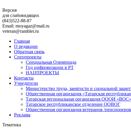
Версия
для слабовидящих
(843)
522-88-87
Email: moyagaz@mail.ru
veteran@rambler.ru
Главная
О редакции
Обратная связь
Спецпроекты
Специальная Олимпиада
Год цифровизации в РТ
НАЦПРОЕКТЫ
Контакты
Учредители
Министерство труда, занятости и социальной защи
Общественная организация «Татарская республика
Татарская региональная организация ОООИ «ВОС
Татарское республиканское отделение ООВОГ
Общественная организация ветеранов /пенсионеров
Реклама
Тематика