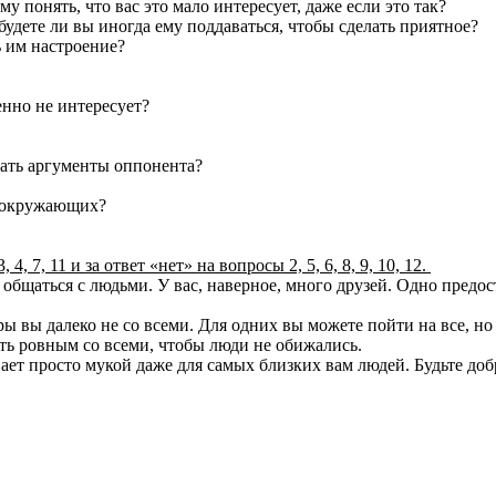
му понять, что вас это мало интересует, даже если это так?
будете ли вы иногда ему поддаваться, чтобы сделать приятное?
ь им настроение?
енно не интересует?
ушать аргументы оппонента?
ть окружающих?
4, 7, 11 и за ответ «нет» на вопросы 2, 5, 6, 8, 9, 10, 12.
бщаться с людьми. У вас, наверное, много друзей. Одно предос
ры вы далеко не со всеми. Для одних вы можете пойти на все, но
быть ровным со всеми, чтобы люди не обижались.
ет просто мукой даже для самых близких вам людей. Будьте добр