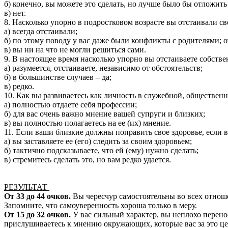
б) конечно, вы можете это сделать, но лучше было бы отложит
в) нет.
8. Насколько упорно в подростковом возрасте вы отстаивали с
а) всегда отстаивали;
б) по этому поводу у вас даже были конфликты с родителями; 
в) вы ни на что не могли решиться сами.
9. В настоящее время насколько упорно вы отстаиваете собстве
а) разумеется, отстаиваете, независимо от обстоятельств;
б) в большинстве случаев – да;
в) редко.
10. Как вы развиваетесь как личность в служебной, обществен
а) полностью отдаете себя профессии;
б) для вас очень важно мнение вашей супруги и близких;
в) вы полностью полагаетесь на ее (их) мнение.
11. Если ваши близкие должны поправить свое здоровье, если вы
а) вы заставляете ее (его) следить за своим здоровьем;
б) тактично подсказываете, что ей (ему) нужно сделать;
в) стремитесь сделать это, но вам редко удается.
РЕЗУЛЬТАТ
От 33 до 44 очков.
Вы чересчур самостоятельны во всех отноше
Запомните, что самоуверенность хороша только в меру.
От 15 до 32 очков.
У вас сильный характер, вы неплохо перено
прислушиваетесь к мнению окружающих, которые вас за это це