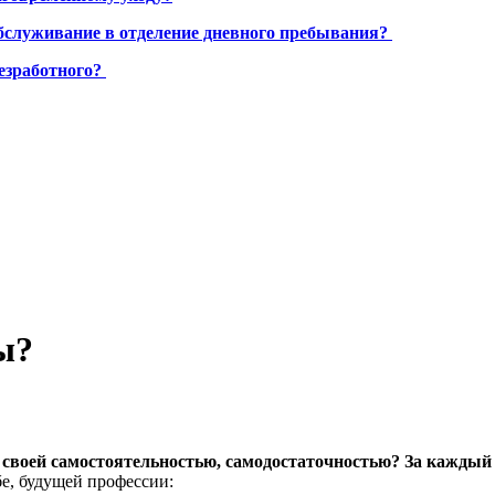
бслуживание в отделение дневного пребывания?
езработного?
ы?
оей самостоятельностью, самодостаточностью? За каждый ответ
бе, будущей профессии: