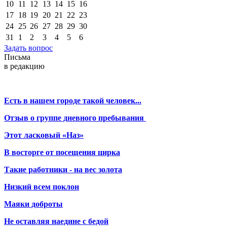
10
11
12
13
14
15
16
17
18
19
20
21
22
23
24
25
26
27
28
29
30
31
1
2
3
4
5
6
Задать вопрос
Письма
в редакцию
Есть в нашем городе такой человек...
Отзыв о группе дневного пребывания
Этот ласковый «Наз»
В восторге от посещения цирка
Такие работники - на вес золота
Низкий всем поклон
Маяки доброты
Не оставляя наедине с бедой