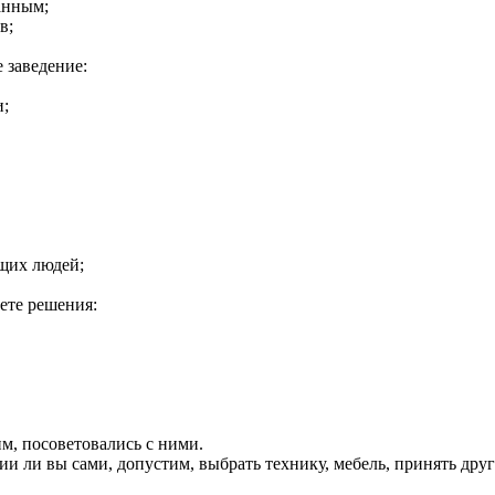
данным;
ов;
е заведение:
и;
ющих людей;
аете решения:
им, посоветовались с ними.
нии ли вы сами, допустим, выбрать технику, мебель, принять др