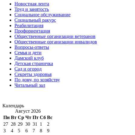
Новостная лента
Труд и занятость
Социальное обслуживание
Социальный ракурс
Реабилитация
Профориентация
Общественные организации ветеранов
Общественные организации инвалидов
Вопросы-ответы
Семья и дети
Дамский клуб
Детская страничка
Сад и огород
Секреты здоровья
По дому, по хозяйству
Читальный зал
Календарь
Август 2026
Пн
Вт
Ср
Чт
Пт
Сб
Вс
27
28
29
30
31
1
2
3
4
5
6
7
8
9