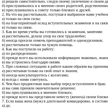
а) решали самостоятельно, следуя своему увлечению и своим 
б) прислушивались и к мнению своих родителей, родственник
в) прислушивались к совету только близких и друзей.
2. На что вы рассчитывали, поступая в выбранное вами учебно
а) только на свои силы;
б) на благоприятный исход вступительных экзаменов и на связ
в) только на связи.
3. Как во время учебы вы готовились к экзаменам, занятиям:
а) рассчитывали, делали упор на свое трудолюбие;
б) иногда просили помочь преподавателей и однокурсников;
в) рассчитывали только на чужую помощь.
4. Как вы поступили на работу:
а) по распределению;
б) прежде всего вы использовали информацию знакомых, зна
в) вы устроились благодаря связям.
5. При сложных ситуациях в работе каким образом вы приним
а) рассчитывая только на свой опыт и знания;
б) иногда консультируетесь с коллегами;
в) всегда с ними советуюсь.
6. Чем был продиктован ваш выбор перед вступлением в брак:
а) вы сами приняли окончательное решение;
б) вы прислушивались к мнению близких;
в) прежде всего вы представили невесту (жениха) своим близк
7. Если ваша жена (муж) в длительной командировке, в состоя
а) да;