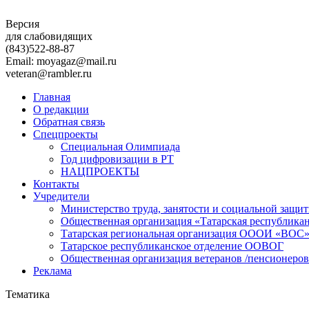
Версия
для слабовидящих
(843)
522-88-87
Email: moyagaz@mail.ru
veteran@rambler.ru
Главная
О редакции
Обратная связь
Спецпроекты
Специальная Олимпиада
Год цифровизации в РТ
НАЦПРОЕКТЫ
Контакты
Учредители
Министерство труда, занятости и социальной защи
Общественная организация «Татарская республика
Татарская региональная организация ОООИ «ВОС
Татарское республиканское отделение ООВОГ
Общественная организация ветеранов /пенсионеров
Реклама
Тематика