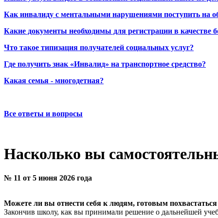
Как инвалиду с ментальными нарушениями поступить на о
Какие документы необходимы для регистрации в качестве б
Что такое типизация получателей социальных услуг?
Где получить знак «Инвалид» на транспортное средство?
Какая семья - многодетная?
Все ответы и вопросы
Насколько вы самостоятельн
№ 11 от 5 июня 2026 года
Можете ли вы отнести себя к людям, готовым похвастаться св
Закончив школу, как вы принимали решение о дальнейшей уче