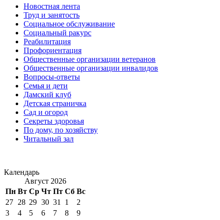
Новостная лента
Труд и занятость
Социальное обслуживание
Социальный ракурс
Реабилитация
Профориентация
Общественные организации ветеранов
Общественные организации инвалидов
Вопросы-ответы
Семья и дети
Дамский клуб
Детская страничка
Сад и огород
Секреты здоровья
По дому, по хозяйству
Читальный зал
Календарь
Август 2026
Пн
Вт
Ср
Чт
Пт
Сб
Вс
27
28
29
30
31
1
2
3
4
5
6
7
8
9