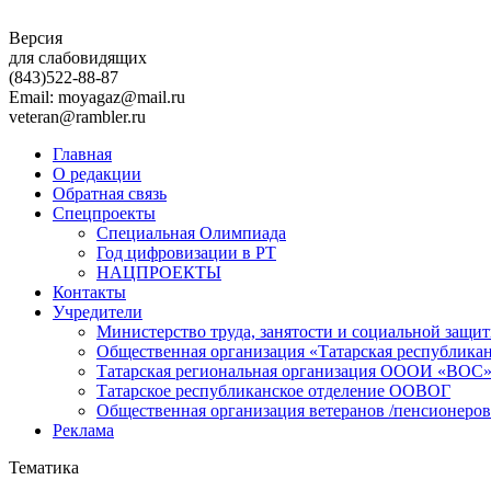
Версия
для слабовидящих
(843)
522-88-87
Email: moyagaz@mail.ru
veteran@rambler.ru
Главная
О редакции
Обратная связь
Спецпроекты
Специальная Олимпиада
Год цифровизации в РТ
НАЦПРОЕКТЫ
Контакты
Учредители
Министерство труда, занятости и социальной защи
Общественная организация «Татарская республика
Татарская региональная организация ОООИ «ВОС
Татарское республиканское отделение ООВОГ
Общественная организация ветеранов /пенсионеров
Реклама
Тематика