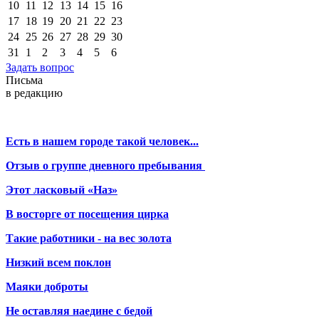
10
11
12
13
14
15
16
17
18
19
20
21
22
23
24
25
26
27
28
29
30
31
1
2
3
4
5
6
Задать вопрос
Письма
в редакцию
Есть в нашем городе такой человек...
Отзыв о группе дневного пребывания
Этот ласковый «Наз»
В восторге от посещения цирка
Такие работники - на вес золота
Низкий всем поклон
Маяки доброты
Не оставляя наедине с бедой