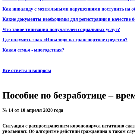
Как инвалиду с ментальными нарушениями поступить на о
Какие документы необходимы для регистрации в качестве б
Что такое типизация получателей социальных услуг?
Где получить знак «Инвалид» на транспортное средство?
Какая семья - многодетная?
Все ответы и вопросы
Пособие по безработице – вре
№ 14 от 10 апреля 2020 года
Ситуация с распространением короновируса негативно сказы
увольняют. Об алгоритме действий гражданина в таком слу