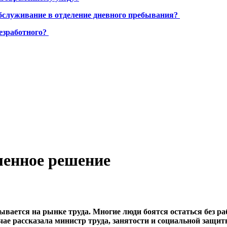
бслуживание в отделение дневного пребывания?
езработного?
менное решение
вается на рынке труда. Многие люди боятся остаться без раб
чае рассказала министр труда, занятости и социальной защи