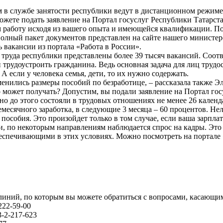
м в службе занятости республики ведут в дистанционном режиме,
 можете подать заявление на Портал госуслуг Республики Татарст
ам работу исходя из вашего опыта и имеющейся квалификации. П
олный пакет документов представлен на сайте нашего министерст
ь вакансии из портала «Работа в России».
 труда республики представлены более 39 тысяч вакансий. Соотв
трудоустроить гражданина. Ведь основная задача для лиц трудос
А если у человека семья, дети, то их нужно содержать.
менились размеры пособий по безработице, – рассказала также 
 может получать? Допустим, вы подали заявление на Портал госу
о до этого состояли в трудовых отношениях не менее 26 календа
месячного заработка, в следующие 3 месяца – 60 процентов. Нель
пособия. Это произойдет только в том случае, если ваша зарпла
ии, по некоторым направлениям наблюдается спрос на кадры. Это
беспечивающими в этих условиях. Можно посмотреть на портале 
линий, по которым вы можете обратиться с вопросами, касающ
222-59-00
3-2-217-623