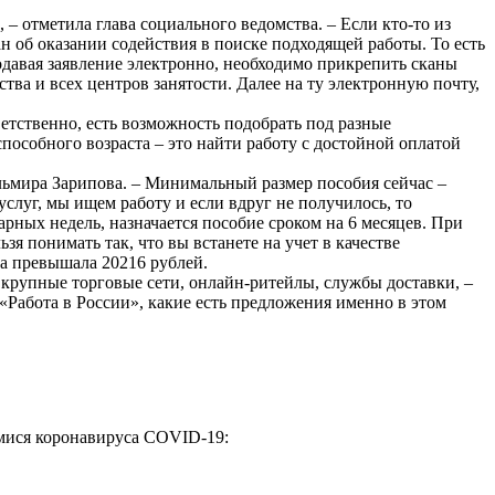
 – отметила глава социального ведомства. – Если кто-то из
ан об оказании содействия в поиске подходящей работы. То есть
одавая заявление электронно, необходимо прикрепить сканы
ва и всех центров занятости. Далее на ту электронную почту,
етственно, есть возможность подобрать под разные
пособного возраста – это найти работу с достойной оплатой
Эльмира Зарипова. – Минимальный размер пособия сейчас –
слуг, мы ищем работу и если вдруг не получилось, то
рных недель, назначается пособие сроком на 6 месяцев. При
зя понимать так, что вы встанете на учет в качестве
та превышала 20216 рублей.
 крупные торговые сети, онлайн-ритейлы, службы доставки, –
«Работа в России», какие есть предложения именно в этом
имися коронавируса COVID-19: