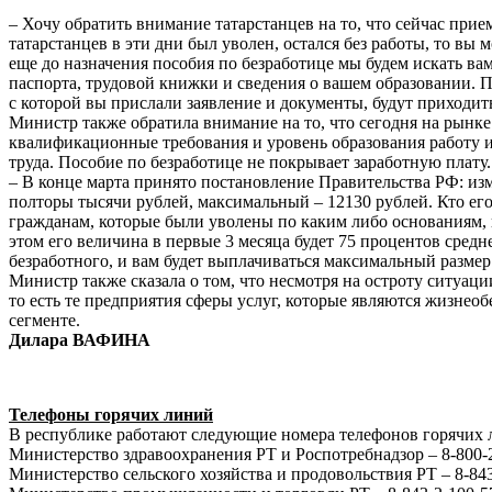
– Хочу обратить внимание татарстанцев на то, что сейчас прие
татарстанцев в эти дни был уволен, остался без работы, то вы
еще до назначения пособия по безработице мы будем искать в
паспорта, трудовой книжки и сведения о вашем образовании. П
с которой вы прислали заявление и документы, будут приходит
Министр также обратила внимание на то, что сегодня на рынке
квалификационные требования и уровень образования работу и 
труда. Пособие по безработице не покрывает заработную плату. 
– В конце марта принято постановление Правительства РФ: из
полторы тысячи рублей, максимальный – 12130 рублей. Кто его
гражданам, которые были уволены по каким либо основаниям, н
этом его величина в первые 3 месяца будет 75 процентов средне
безработного, и вам будет выплачиваться максимальный размер 
Министр также сказала о том, что несмотря на остроту ситуац
то есть те предприятия сферы услуг, которые являются жизнео
сегменте.
Дилара ВАФИНА
Телефоны горячих линий
В республике работают следующие номера телефонов горячих 
Министерство здравоохранения РТ и Роспотребнадзор – 8-800-
Министерство сельского хозяйства и продовольствия РТ – 8-84