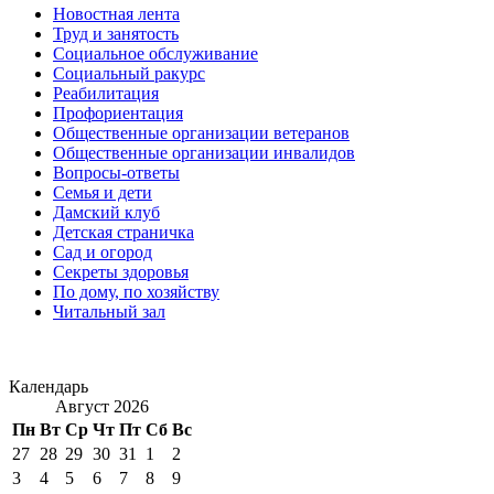
Новостная лента
Труд и занятость
Социальное обслуживание
Социальный ракурс
Реабилитация
Профориентация
Общественные организации ветеранов
Общественные организации инвалидов
Вопросы-ответы
Семья и дети
Дамский клуб
Детская страничка
Сад и огород
Секреты здоровья
По дому, по хозяйству
Читальный зал
Календарь
Август 2026
Пн
Вт
Ср
Чт
Пт
Сб
Вс
27
28
29
30
31
1
2
3
4
5
6
7
8
9