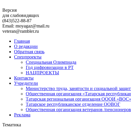
Версия
для слабовидящих
(843)
522-88-87
Email: moyagaz@mail.ru
veteran@rambler.ru
Главная
О редакции
Обратная связь
Спецпроекты
Специальная Олимпиада
Год цифровизации в РТ
НАЦПРОЕКТЫ
Контакты
Учредители
Министерство труда, занятости и социальной защи
Общественная организация «Татарская республика
Татарская региональная организация ОООИ «ВОС
Татарское республиканское отделение ООВОГ
Общественная организация ветеранов /пенсионеров
Реклама
Тематика