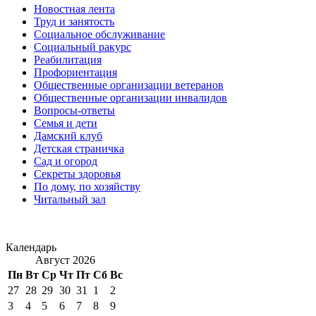
Новостная лента
Труд и занятость
Социальное обслуживание
Социальный ракурс
Реабилитация
Профориентация
Общественные организации ветеранов
Общественные организации инвалидов
Вопросы-ответы
Семья и дети
Дамский клуб
Детская страничка
Сад и огород
Секреты здоровья
По дому, по хозяйству
Читальный зал
Календарь
Август 2026
Пн
Вт
Ср
Чт
Пт
Сб
Вс
27
28
29
30
31
1
2
3
4
5
6
7
8
9