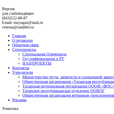
Версия
для слабовидящих
(843)
522-88-87
Email: moyagaz@mail.ru
veteran@rambler.ru
Главная
О редакции
Обратная связь
Спецпроекты
Специальная Олимпиада
Год цифровизации в РТ
НАЦПРОЕКТЫ
Контакты
Учредители
Министерство труда, занятости и социальной защи
Общественная организация «Татарская республика
Татарская региональная организация ОООИ «ВОС
Татарское республиканское отделение ООВОГ
Общественная организация ветеранов /пенсионеров
Реклама
Тематика