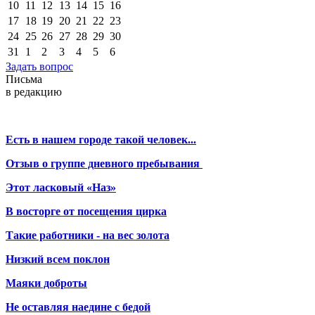
10
11
12
13
14
15
16
17
18
19
20
21
22
23
24
25
26
27
28
29
30
31
1
2
3
4
5
6
Задать вопрос
Письма
в редакцию
Есть в нашем городе такой человек...
Отзыв о группе дневного пребывания
Этот ласковый «Наз»
В восторге от посещения цирка
Такие работники - на вес золота
Низкий всем поклон
Маяки доброты
Не оставляя наедине с бедой