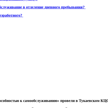
бслуживание в отделение дневного пребывания?
езработного?
 способностью к самообслуживанию» провели в Тукаевском 