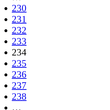
230
231
232
233
234
235
236
237
238
…