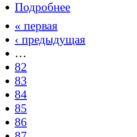
Подробнее
« первая
‹ предыдущая
…
82
83
84
85
86
87