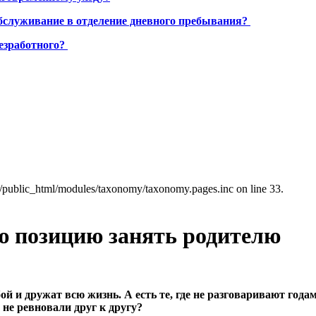
бслуживание в отделение дневного пребывания?
езработного?
a/public_html/modules/taxonomy/taxonomy.pages.inc on line 33.
ю позицию занять родителю
 и дружат всю жизнь. А есть те, где не разговаривают годами
 не ревновали друг к другу?