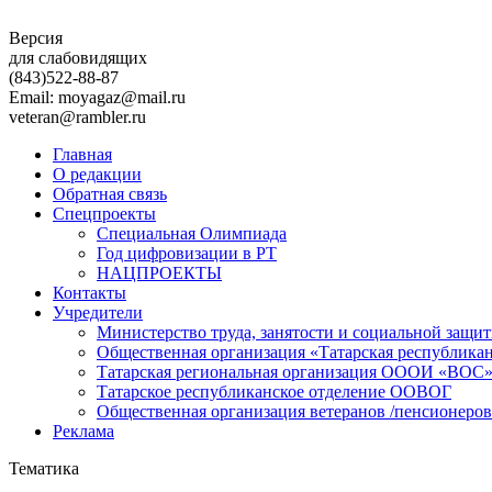
Версия
для слабовидящих
(843)
522-88-87
Email: moyagaz@mail.ru
veteran@rambler.ru
Главная
О редакции
Обратная связь
Спецпроекты
Специальная Олимпиада
Год цифровизации в РТ
НАЦПРОЕКТЫ
Контакты
Учредители
Министерство труда, занятости и социальной защи
Общественная организация «Татарская республика
Татарская региональная организация ОООИ «ВОС
Татарское республиканское отделение ООВОГ
Общественная организация ветеранов /пенсионеров
Реклама
Тематика