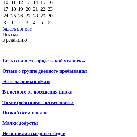
10
11
12
13
14
15
16
17
18
19
20
21
22
23
24
25
26
27
28
29
30
31
1
2
3
4
5
6
Задать вопрос
Письма
в редакцию
Есть в нашем городе такой человек...
Отзыв о группе дневного пребывания
Этот ласковый «Наз»
В восторге от посещения цирка
Такие работники - на вес золота
Низкий всем поклон
Маяки доброты
Не оставляя наедине с бедой