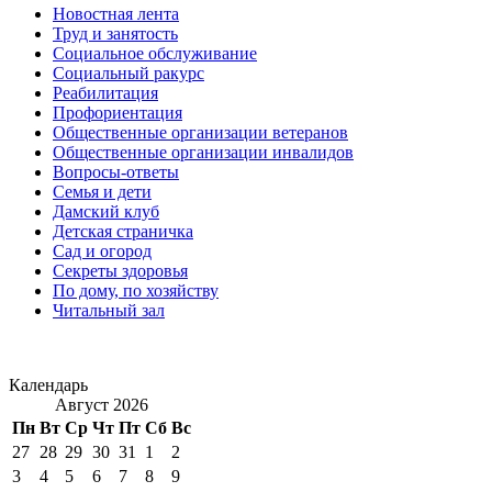
Новостная лента
Труд и занятость
Социальное обслуживание
Социальный ракурс
Реабилитация
Профориентация
Общественные организации ветеранов
Общественные организации инвалидов
Вопросы-ответы
Семья и дети
Дамский клуб
Детская страничка
Сад и огород
Секреты здоровья
По дому, по хозяйству
Читальный зал
Календарь
Август 2026
Пн
Вт
Ср
Чт
Пт
Сб
Вс
27
28
29
30
31
1
2
3
4
5
6
7
8
9