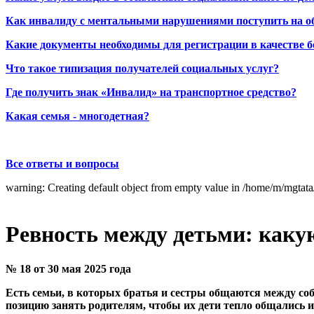
Как инвалиду с ментальными нарушениями поступить на о
Какие документы необходимы для регистрации в качестве б
Что такое типизация получателей социальных услуг?
Где получить знак «Инвалид» на транспортное средство?
Какая семья - многодетная?
Все ответы и вопросы
warning: Creating default object from empty value in /home/m/mgtat
Ревность между детьми: каку
№ 18 от 30 мая 2025 года
Есть семьи, в которых братья и сестры общаются между собой
позицию занять родителям, чтобы их дети тепло общались и