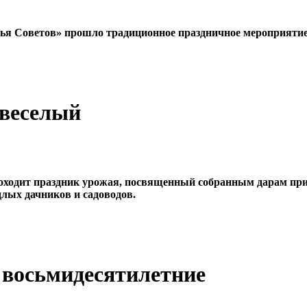
ылья Советов» прошло традиционное праздничное мероприяти
 веселый
оходит праздник урожая, посвященный собранным дарам при
длых дачников и садоводов.
е восьмидесятилетние