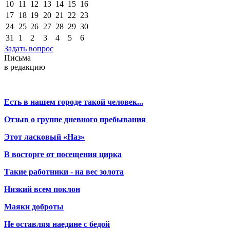
10
11
12
13
14
15
16
17
18
19
20
21
22
23
24
25
26
27
28
29
30
31
1
2
3
4
5
6
Задать вопрос
Письма
в редакцию
Есть в нашем городе такой человек...
Отзыв о группе дневного пребывания
Этот ласковый «Наз»
В восторге от посещения цирка
Такие работники - на вес золота
Низкий всем поклон
Маяки доброты
Не оставляя наедине с бедой