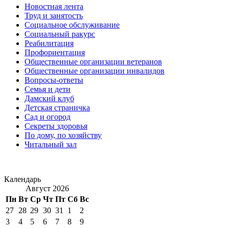
Новостная лента
Труд и занятость
Социальное обслуживание
Социальный ракурс
Реабилитация
Профориентация
Общественные организации ветеранов
Общественные организации инвалидов
Вопросы-ответы
Семья и дети
Дамский клуб
Детская страничка
Сад и огород
Секреты здоровья
По дому, по хозяйству
Читальный зал
Календарь
Август 2026
Пн
Вт
Ср
Чт
Пт
Сб
Вс
27
28
29
30
31
1
2
3
4
5
6
7
8
9