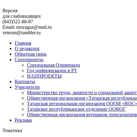
Версия
для слабовидящих
(843)
522-88-87
Email: moyagaz@mail.ru
veteran@rambler.ru
Главная
О редакции
Обратная связь
Спецпроекты
Специальная Олимпиада
Год цифровизации в РТ
НАЦПРОЕКТЫ
Контакты
Учредители
Министерство труда, занятости и социальной защи
Общественная организация «Татарская республика
Татарская региональная организация ОООИ «ВОС
Татарское республиканское отделение ООВОГ
Общественная организация ветеранов /пенсионеров
Реклама
Тематика