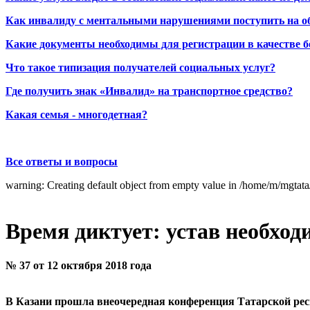
Как инвалиду с ментальными нарушениями поступить на о
Какие документы необходимы для регистрации в качестве б
Что такое типизация получателей социальных услуг?
Где получить знак «Инвалид» на транспортное средство?
Какая семья - многодетная?
Все ответы и вопросы
warning: Creating default object from empty value in /home/m/mgtat
Время диктует: устав необход
№ 37 от 12 октября 2018 года
В Казани прошла внеочередная конференция Татарской рес