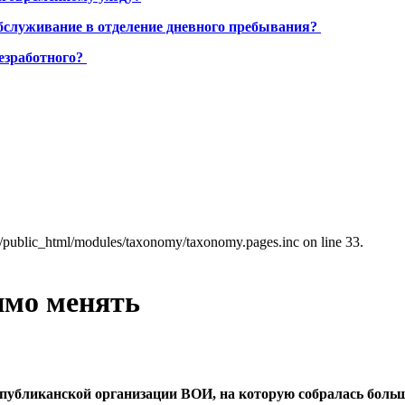
бслуживание в отделение дневного пребывания?
езработного?
a/public_html/modules/taxonomy/taxonomy.pages.inc on line 33.
имо менять
публиканской организации ВОИ, на которую собралась больш