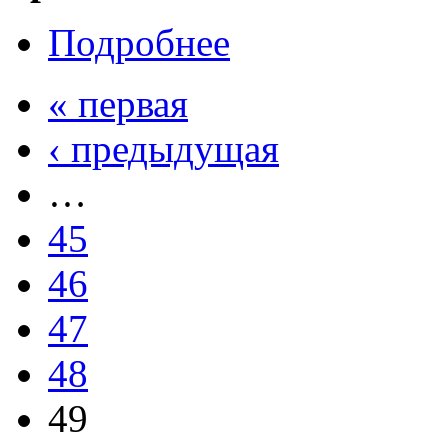
Подробнее
« первая
‹ предыдущая
…
45
46
47
48
49