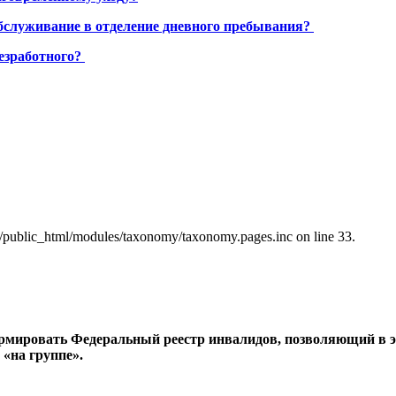
бслуживание в отделение дневного пребывания?
езработного?
a/public_html/modules/taxonomy/taxonomy.pages.inc on line 33.
рмировать Федеральный реестр инвалидов, позволяющий в э
«на группе».