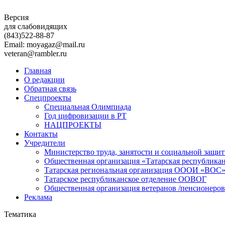
Версия
для слабовидящих
(843)
522-88-87
Email: moyagaz@mail.ru
veteran@rambler.ru
Главная
О редакции
Обратная связь
Спецпроекты
Специальная Олимпиада
Год цифровизации в РТ
НАЦПРОЕКТЫ
Контакты
Учредители
Министерство труда, занятости и социальной защи
Общественная организация «Татарская республика
Татарская региональная организация ОООИ «ВОС
Татарское республиканское отделение ООВОГ
Общественная организация ветеранов /пенсионеров
Реклама
Тематика