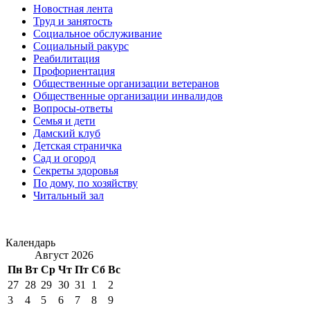
Новостная лента
Труд и занятость
Социальное обслуживание
Социальный ракурс
Реабилитация
Профориентация
Общественные организации ветеранов
Общественные организации инвалидов
Вопросы-ответы
Семья и дети
Дамский клуб
Детская страничка
Сад и огород
Секреты здоровья
По дому, по хозяйству
Читальный зал
Календарь
Август 2026
Пн
Вт
Ср
Чт
Пт
Сб
Вс
27
28
29
30
31
1
2
3
4
5
6
7
8
9