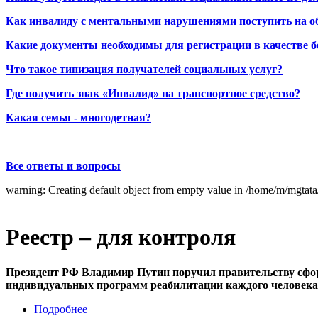
Как инвалиду с ментальными нарушениями поступить на о
Какие документы необходимы для регистрации в качестве б
Что такое типизация получателей социальных услуг?
Где получить знак «Инвалид» на транспортное средство?
Какая семья - многодетная?
Все ответы и вопросы
warning: Creating default object from empty value in /home/m/mgtat
Реестр – для контроля
Президент РФ Владимир Путин поручил правительству сфо
индивидуальных программ реабилитации каждого человека 
Подробнее