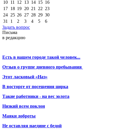
10
11
12
13
14
15
16
17
18
19
20
21
22
23
24
25
26
27
28
29
30
31
1
2
3
4
5
6
Задать вопрос
Письма
в редакцию
Есть в нашем городе такой человек...
Отзыв о группе дневного пребывания
Этот ласковый «Наз»
В восторге от посещения цирка
Такие работники - на вес золота
Низкий всем поклон
Маяки доброты
Не оставляя наедине с бедой