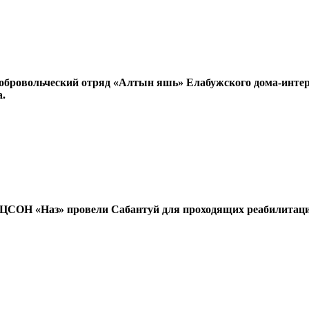
обровольческий отряд «Алтын яшь» Елабужского дома-интер
а.
КЦСОН «Наз» провели Сабантуй для проходящих реабилитац