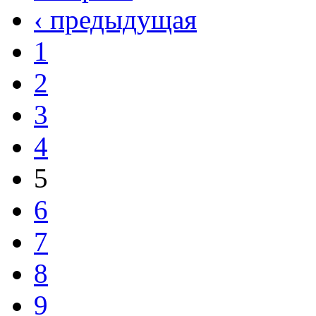
‹ предыдущая
1
2
3
4
5
6
7
8
9