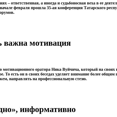
х – ответственная, а иногда и судьбоносная веха в ее деят
 начале февраля прошла 35-ая конференция Татарского респу
форумов.
ь важна мотивация
го мотивационного оратора Ника Вуйчича, который на своих 
ре. То есть он в своих беседах уделяет внимание более общим 
жем, направлять на профессиональную стезю.
дно», информативно