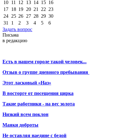
10
11
12
13
14
15
16
17
18
19
20
21
22
23
24
25
26
27
28
29
30
31
1
2
3
4
5
6
Задать вопрос
Письма
в редакцию
Есть в нашем городе такой человек...
Отзыв о группе дневного пребывания
Этот ласковый «Наз»
В восторге от посещения цирка
Такие работники - на вес золота
Низкий всем поклон
Маяки доброты
Не оставляя наедине с бедой