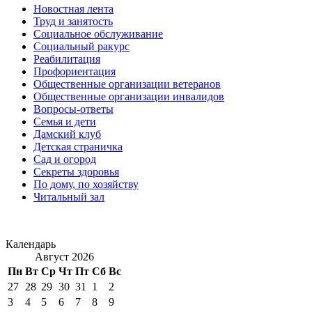
Новостная лента
Труд и занятость
Социальное обслуживание
Социальный ракурс
Реабилитация
Профориентация
Общественные организации ветеранов
Общественные организации инвалидов
Вопросы-ответы
Семья и дети
Дамский клуб
Детская страничка
Сад и огород
Секреты здоровья
По дому, по хозяйству
Читальный зал
Календарь
Август 2026
Пн
Вт
Ср
Чт
Пт
Сб
Вс
27
28
29
30
31
1
2
3
4
5
6
7
8
9