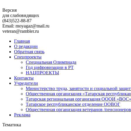
Версия
для слабовидящих
(843)
522-88-87
Email: moyagaz@mail.ru
veteran@rambler.ru
Главная
О редакции
Обратная связь
Спецпроекты
Специальная Олимпиада
Год цифровизации в РТ
НАЦПРОЕКТЫ
Контакты
Учредители
Министерство труда, занятости и социальной защи
Общественная организация «Татарская республика
Татарская региональная организация ОООИ «ВОС
Татарское республиканское отделение ООВОГ
Общественная организация ветеранов /пенсионеров
Реклама
Тематика