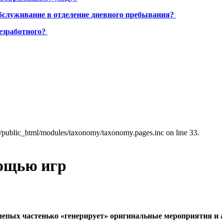
бслуживание в отделение дневного пребывания?
езработного?
a/public_html/modules/taxonomy/taxonomy.pages.inc on line 33.
мощью игр
лепых частенько «генерирует» оригинальные мероприятия и а