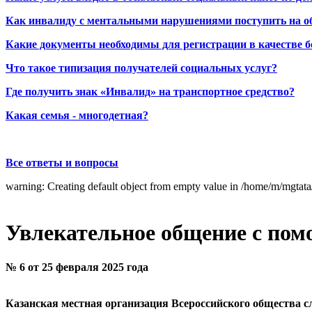
Как инвалиду с ментальными нарушениями поступить на о
Какие документы необходимы для регистрации в качестве б
Что такое типизация получателей социальных услуг?
Где получить знак «Инвалид» на транспортное средство?
Какая семья - многодетная?
Все ответы и вопросы
warning: Creating default object from empty value in /home/m/mgtat
Увлекательное общение с по
№ 6 от 25 февраля 2025 года
Казанская местная организация Всероссийского общества с